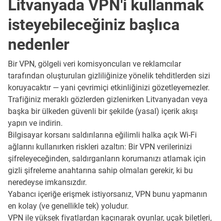
Litvanyada VPN'i kullanmak
isteyebileceğiniz başlıca
nedenler
Bir VPN, gölgeli veri komisyoncuları ve reklamcılar
tarafından oluşturulan gizliliğinize yönelik tehditlerden sizi
koruyacaktır — yani çevrimiçi etkinliğinizi gözetleyemezler.
Trafiğiniz meraklı gözlerden gizlenirken Litvanyadan veya
başka bir ülkeden güvenli bir şekilde (yasal) içerik akışı
yapın ve indirin.
Bilgisayar korsanı saldırılarına eğilimli halka açık Wi-Fi
ağlarını kullanırken riskleri azaltın: Bir VPN verilerinizi
şifreleyeceğinden, saldırganların korumanızı atlamak için
gizli şifreleme anahtarına sahip olmaları gerekir, ki bu
neredeyse imkansızdır.
Yabancı içeriğe erişmek istiyorsanız, VPN bunu yapmanın
en kolay (ve genellikle tek) yoludur.
VPN ile yüksek fiyatlardan kaçınarak oyunlar, uçak biletleri,