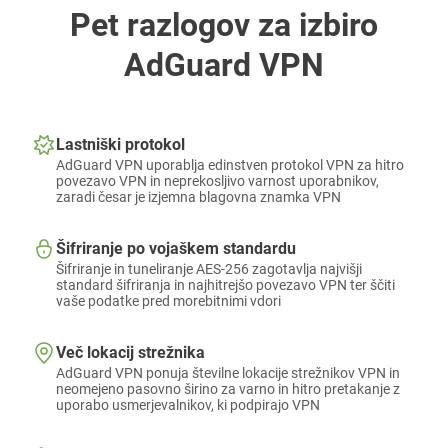
Pet razlogov za izbiro
AdGuard VPN
Lastniški protokol
AdGuard VPN uporablja edinstven protokol VPN za hitro
povezavo VPN in neprekosljivo varnost uporabnikov,
zaradi česar je izjemna blagovna znamka VPN
Šifriranje po vojaškem standardu
Šifriranje in tuneliranje AES-256 zagotavlja najvišji
standard šifriranja in najhitrejšo povezavo VPN ter ščiti
vaše podatke pred morebitnimi vdori
Več lokacij strežnika
AdGuard VPN ponuja številne lokacije strežnikov VPN in
neomejeno pasovno širino za varno in hitro pretakanje z
uporabo usmerjevalnikov, ki podpirajo VPN