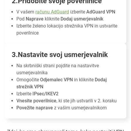
Pridobite svoje poverilnice
V vašem
računu AdGuard
izberite
AdGuard VPN
Pod
Naprave
kliknite
Dodaj usmerjevalnik
Izberite želeno lokacijo strežnika VPN in ustvarite
poverilnice
Nastavite svoj usmerjevalnik
Na skrbniški strani pojdite na nastavitve
usmerjevalnika
Omogočite
Odjemalec VPN
in kliknite
Dodaj
strežnik VPN
Izberite
IPsec/IKEV2
Vnesite poverilnice
, ki ste jih ustvarili v 2. koraku
Povežite naprave
z vašim usmerjevalnikom