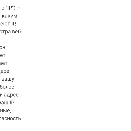
 "IP") —
, каким
еют IP,
отра веб-
он
жет
ает
ере.
ь вашу
 более
й адрес
аш IP-
нные,
пасность