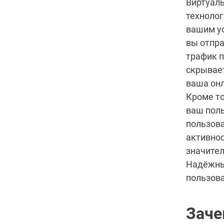
Виртуаль
технолог
вашим ус
вы отпра
трафик п
скрывает
ваша онл
Кроме то
ваш поль
пользова
активнос
значител
Надёжны
пользова
Заче