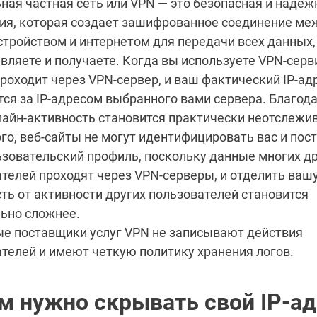
ная частная сеть или VPN — это безопасная и надёж
ия, которая создает зашифрованное соединение ме
тройством и интернетом для передачи всех данных
вляете и получаете. Когда вы используете VPN-серв
роходит через VPN-сервер, и ваш фактический IP-ад
ся за IP-адресом выбранного вами сервера. Благод
айн-активность становится практически неотслежи
го, веб-сайты не могут идентифицировать вас и пос
зовательский профиль, поскольку данные многих д
телей проходят через VPN-серверы, и отделить ваш
ть от активности других пользователей становится
ьно сложнее.
е поставщики услуг VPN не записывают действия
телей и имеют четкую политику хранения логов.
м нужно скрывать свой IP-ад