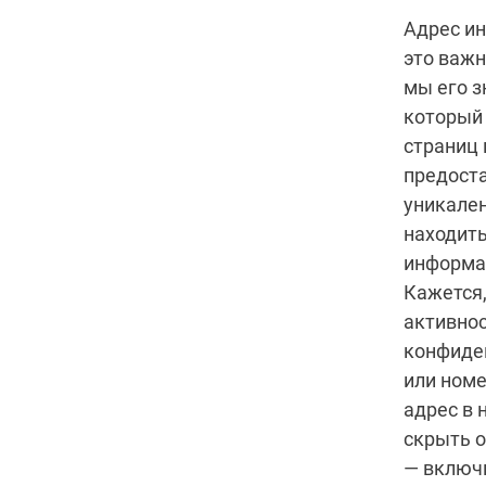
Адрес ин
это важн
мы его з
который 
страниц 
предоста
уникален
находить
информа
Кажется,
активнос
конфиде
или номе
адрес в 
скрыть о
— включ