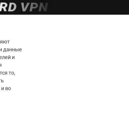
ляют
ти данные
елей и
я
ся то,
ть
 и во