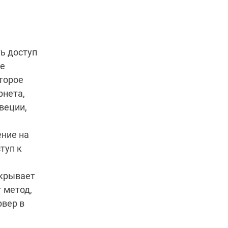
ь доступ
ие
торое
рнета,
веции,
ние на
туп к
скрывает
 метод,
рвер в