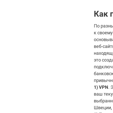
Как 
По разны
к своему
основыва
веб-сайт
находящи
это созд
подключ
банковск
привычн
1) VPN
. 
ваш теку
выбранн
Швеции,