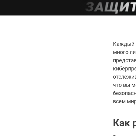
Каждый р
много ли
представ
киберпре
отслежив
что вы 
безопасн
всем мир
Как 