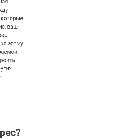
ная
жду
, которые
ис, ваш
рес
аря этому
ваемой.
троить
ругих
у
рес?