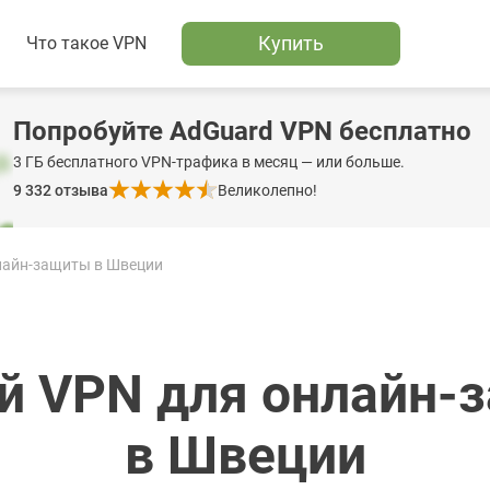
Купить
Что такое VPN
Попробуйте AdGuard VPN бесплатно
3 ГБ бесплатного VPN-трафика в месяц — или больше.
9 332
отзыва
Великолепно!
лайн-защиты в Швеции
й VPN для онлайн-
в Швеции