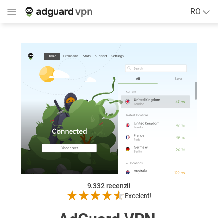
RO
9.332
recenzii
Excelent!