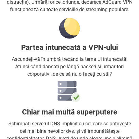
distracție). Urmăriți orice, oriunde, deoarece AdGuard VPN
funcționează cu toate serviciile de streaming populare.
Partea întunecată a VPN-ului
Ascundeți-vă în umbră trecând la tema UI întunecată!
Atunci când dansați pe lângă hackeri și urmăritori
corporativi, de ce să nu o faceți cu stil?
Chiar mai multă superputere
Schimbați serverul DNS implicit cu cel care se potrivește
cel mai bine nevoilor dvs. și vă îmbunătățește
confidențialitatea DNS. Aveți de unde alege: unele elimină