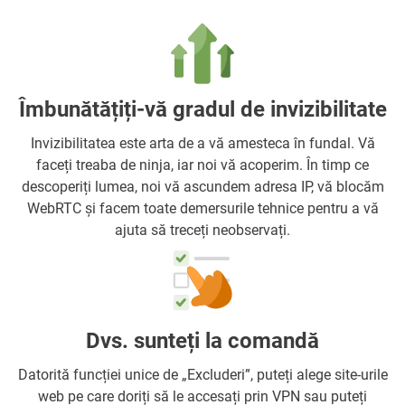
Îmbunătățiți-vă gradul de invizibilitate
Invizibilitatea este arta de a vă amesteca în fundal. Vă
faceți treaba de ninja, iar noi vă acoperim. În timp ce
descoperiți lumea, noi vă ascundem adresa IP, vă blocăm
WebRTC și facem toate demersurile tehnice pentru a vă
ajuta să treceți neobservați.
Dvs. sunteți la comandă
Datorită funcției unice de „Excluderi”, puteți alege site-urile
web pe care doriți să le accesați prin VPN sau puteți