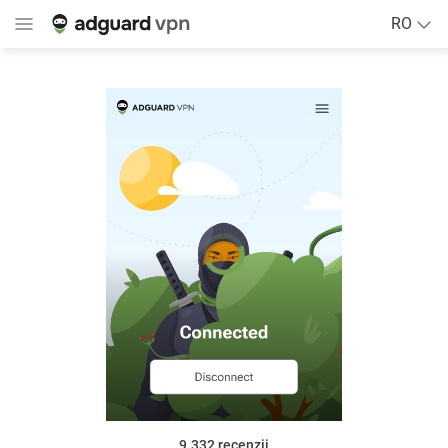
RO
9.332
recenzii