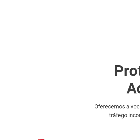
Pro
A
Oferecemos a você
tráfego inco