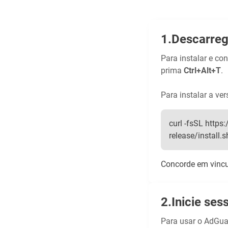
Descarreg
Para instalar e co
prima
Ctrl+Alt+T
.
Para instalar a ve
curl -fsSL htt
release/install.sh 
Concorde em vincul
Inicie ses
Para usar o AdGua