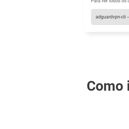
Para ver todos os 
adguardvpn-cli --
Como i