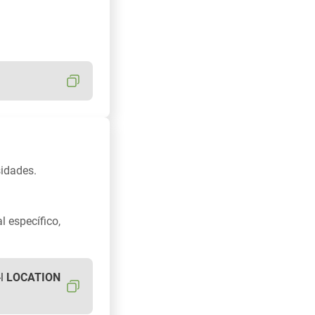
idades.
l específico,
-l
LOCATION