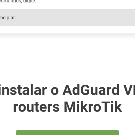
comandos, digite:
help-all
nstalar o AdGuard 
routers MikroTik