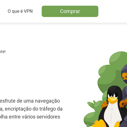
Comprar
O que é VPN
nte!
desfrute de uma navegação
, encriptação do tráfego da
lha entre vários servidores