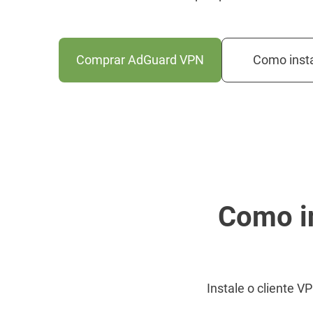
Comprar AdGuard VPN
Como insta
Como in
Instale o cliente V