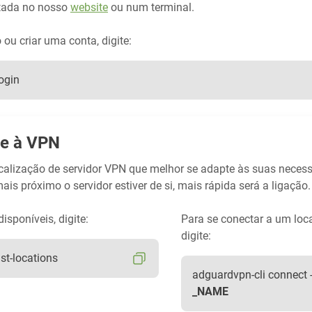
stada no nosso
website
ou num terminal.
 ou criar uma conta, digite:
ogin
e à VPN
calização de servidor VPN que melhor se adapte às suas necess
ais próximo o servidor estiver de si, mais rápida será a ligação.
disponíveis, digite:
Para se conectar a um loca
digite:
ist-locations
adguardvpn-cli connect 
_NAME