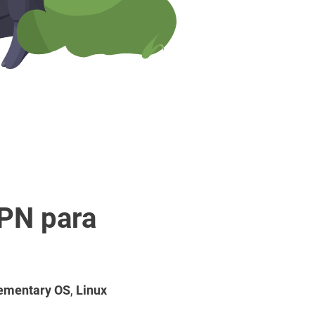
VPN para
ementary OS
,
Linux