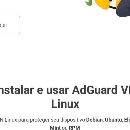
lar
stalar e usar AdGuard 
Linux
PN Linux para proteger seu dispositivo
Debian
,
Ubuntu
,
El
Mint
ou
RPM