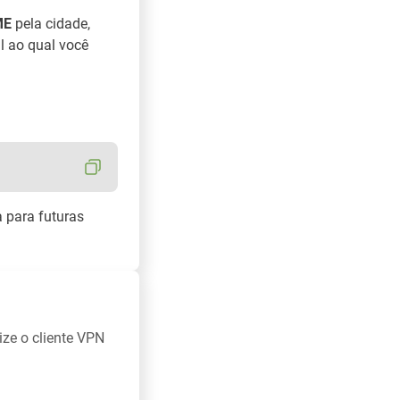
ME
pela cidade,
l ao qual você
 para futuras
ze o cliente VPN