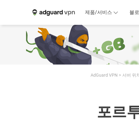
제품/서비스
블
AdGuard VPN
서버 위
포르투