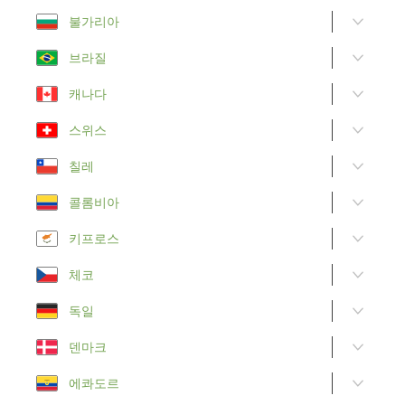
불가리아
브라질
캐나다
스위스
칠레
콜롬비아
키프로스
체코
독일
덴마크
에콰도르