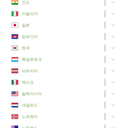
인도
이탈리아
일본
캄보디아
한국
룩셈부르크
라트비아
멕시코
말레이시아
네덜란드
노르웨이
뉴질랜드