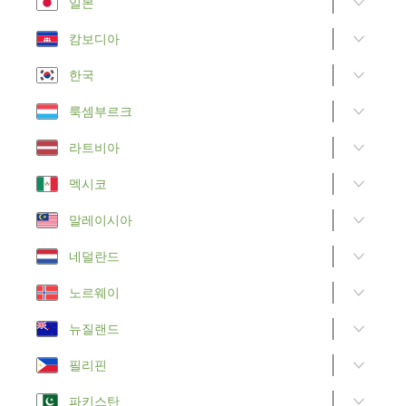
일본
캄보디아
한국
룩셈부르크
라트비아
멕시코
말레이시아
네덜란드
노르웨이
뉴질랜드
필리핀
파키스탄