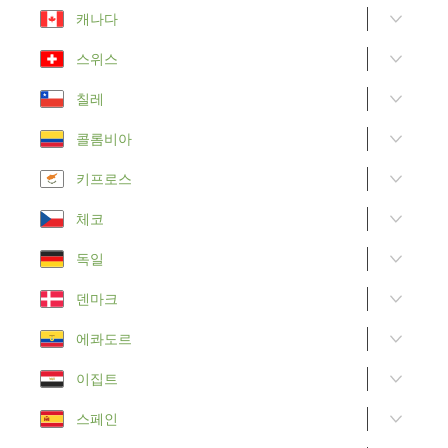
캐나다
스위스
칠레
콜롬비아
키프로스
체코
독일
덴마크
에콰도르
이집트
스페인