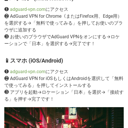
❶
adguard-vpn.com
にアクセス
❷ AdGuard VPN for Chrome（またはFirefox用、Edge用）
を選択する→「無料で使ってみる」を押してお使いのブラ
ウザに追加する
❸ お使いのブラウザでAdGuard VPNをオンにする→ロケ
ーションで「日本」を選択する→完了です！
📱スマホ (iOS/Android)
❶
adguard-vpn.com
にアクセス
❷ AdGuard VPN for iOSもしくはAndroidを選択して「無料
で使ってみる」を押してインストールする
❸ アプリを起動→ロケーション「日本」を選択→「接続す
る」を押す→完了です！