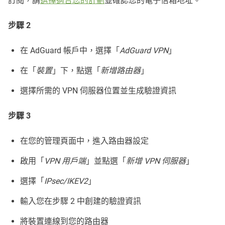
訂閱，請
選擇適合您的計劃
並確認您的電子信箱地址。
步驟 2
在 AdGuard 帳戶中，選擇「
AdGuard VPN
」
在「
裝置
」下，點選「
新增路由器
」
選擇所需的 VPN 伺服器位置並生成驗證資訊
步驟 3
在您的管理頁面中，進入路由器設定
啟用「
VPN 用戶端
」並點選「
新增 VPN 伺服器
」
選擇「
IPsec/IKEV2
」
輸入您在步驟 2 中創建的驗證資訊
將裝置連線到您的路由器