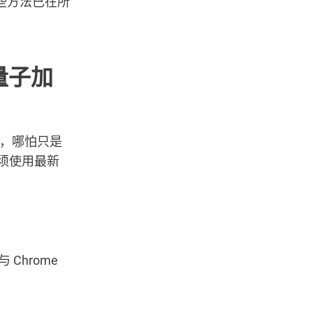
些方法已在所
后量子加
密，哪怕只是
须使用最新
Chrome