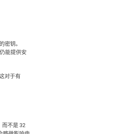
的密钥。
仍能提供安
。这对于有
而不是 32
会略微影响电