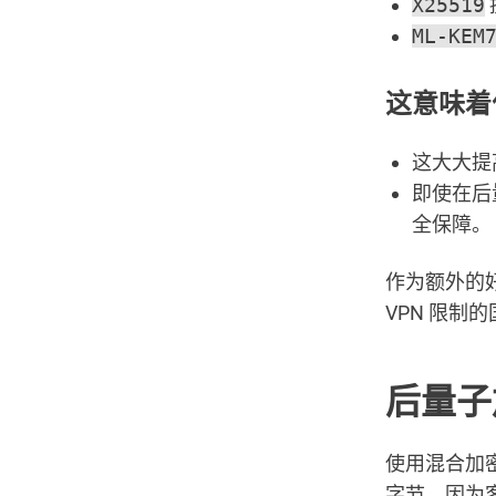
X25519
ML-KEM
这意味着
这大大提
即使在后
全保障。
作为额外的好
VPN 限制
后量子
使用混合加密
字节，因为