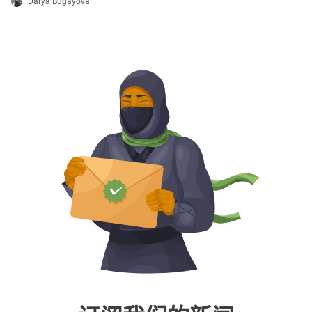
Darya Bugayova