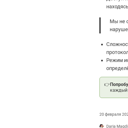
находясь
Мы не 
наруше
Сложност
протокол
Режим и
определё
👉
Попробу
каждый 
20 февраля 202
Daria Magdi