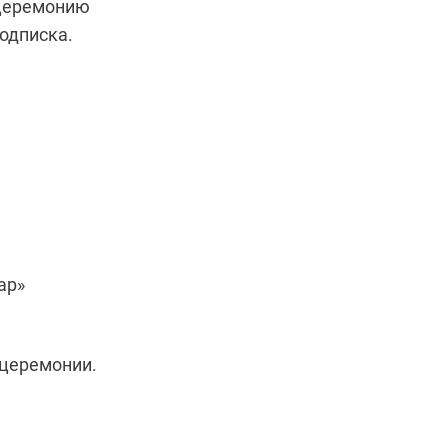
 церемонию
одписка.
ар»
 церемонии.