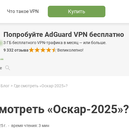
Купить
Что такое VPN
Попробуйте AdGuard VPN бесплатно
3 ГБ бесплатного VPN-трафика в месяц — или больше.
9 332
отзыва
Великолепно!
е
Блог
Где смотреть «Оскар-2025»?
смотреть «Оскар-2025»?
5 г.
время чтения: 3 мин