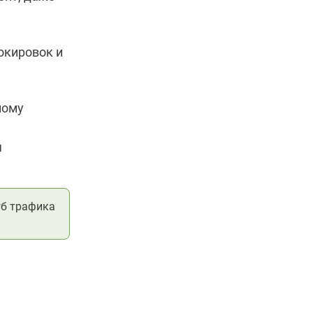
окировок и
ному
я
гб трафика