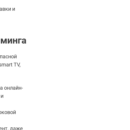
авки и
иминга
опасной
mart TV,
а онлайн-
 и
оковой
ент, даже