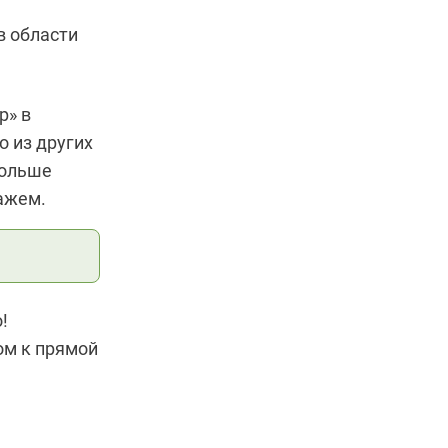
в области
р» в
о из других
больше
кажем.
!
ом к прямой