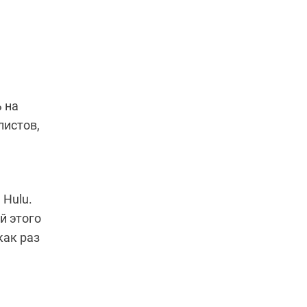
ь на
листов,
 Hulu.
й этого
как раз