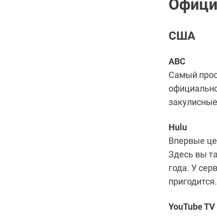
Офици
США
ABC
Самый прост
официально
закулисные
Hulu
Впервые це
Здесь вы т
года. У сер
пригодится.
YouTube TV