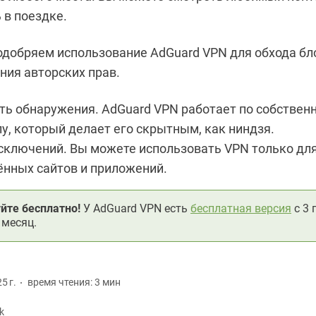
 в поездке.
одобряем использование AdGuard VPN для обхода бл
ния авторских прав.
ь обнаружения. AdGuard VPN работает по собствен
у, который делает его скрытным, как ниндзя.
сключений. Вы можете использовать VPN только дл
нных сайтов и приложений.
йте бесплатно!
У AdGuard VPN есть
бесплатная версия
с 3 
месяц.
5 г.
время чтения: 3 мин
k