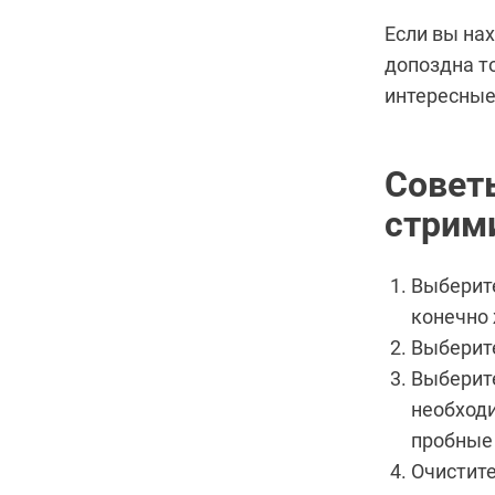
Если вы нах
допоздна т
интересны
Совет
стрим
Выберите
конечно
Выберит
Выберите
необход
пробные
Очистите