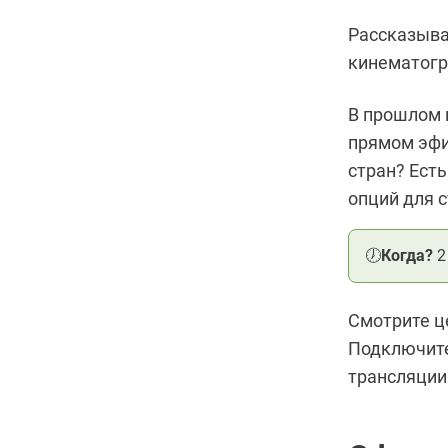
Рассказыва
кинематог
В прошлом 
прямом эфи
стран? Ест
опций для 
🕖
Когда?
2 
Смотрите ц
Подключите
трансляции