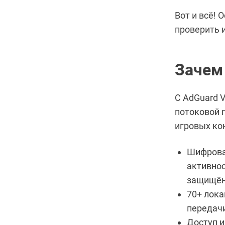
Вот и всё! 
проверить 
Зачем
С AdGuard 
потоковой 
игровых ко
Шифрован
активно
защищён
70+ лока
передачи
Доступ и