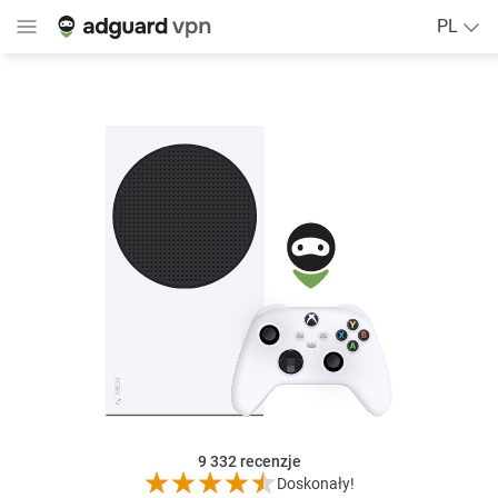
PL
9 332
recenzje
Doskonały!