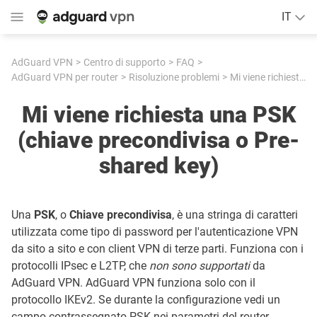
IT
AdGuard VPN
Centro di supporto
FAQ
AdGuard VPN per router
Risoluzione problemi
Mi viene richiesta una PSK (chiave precondivisa o Pre-shared key)
Mi viene richiesta una PSK
(chiave precondivisa o Pre-
shared key)
Una
PSK
, o
Chiave precondivisa
, è una stringa di caratteri
utilizzata come tipo di password per l'autenticazione VPN
da sito a sito e con client VPN di terze parti. Funziona con i
protocolli IPsec e L2TP, che
non sono supportati
da
AdGuard VPN. AdGuard VPN funziona solo con il
protocollo IKEv2. Se durante la configurazione vedi un
campo contrassegnato PSK nei parametri del router,