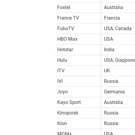
Foxtel
Australia
France TV
Francia
FuboTV
USA, Canada
HBO Max
USA
Hotstar
India
Hulu
USA, Giappon
ITV
UK
IVI
Russia
Joyn
Germania
Kayo Sport
Australia
Kinopoisk
Russia
Kion
Russia
MGM+
USA