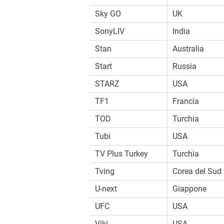
Sky GO
UK
SonyLIV
India
Stan
Australia
Start
Russia
STARZ
USA
TF1
Francia
TOD
Turchia
Tubi
USA
TV Plus Turkey
Turchia
Tving
Corea del Sud
U-next
Giappone
UFC
USA
Viki
USA