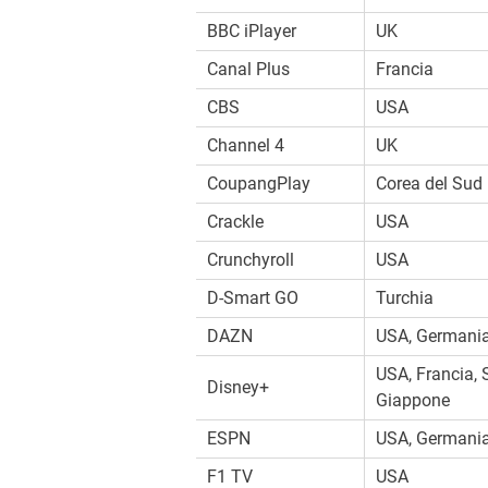
BBC iPlayer
UK
Canal Plus
Francia
CBS
USA
Channel 4
UK
CoupangPlay
Corea del Sud
Crackle
USA
Crunchyroll
USA
D-Smart GO
Turchia
DAZN
USA, Germania
USA, Francia, 
Disney+
Giappone
ESPN
USA, Germani
F1 TV
USA