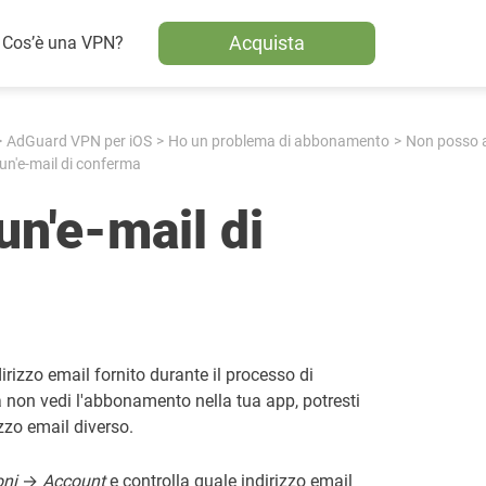
Acquista
Cos’è una VPN?
AdGuard VPN per iOS
Ho un problema di abbonamento
Non posso a
un'e-mail di conferma
un'e-mail di
irizzo email fornito durante il processo di
 non vedi l'abbonamento nella tua app, potresti
zzo email diverso.
oni
→
Account
e controlla quale indirizzo email