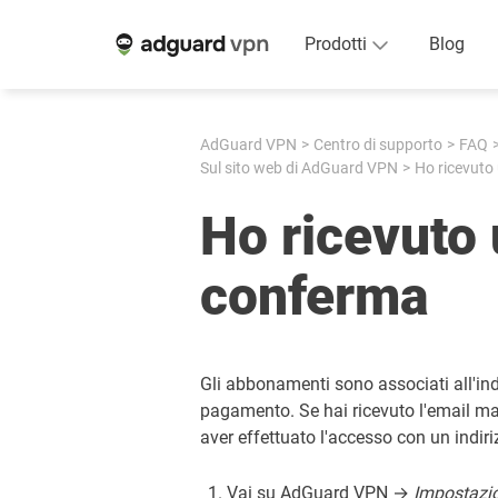
Prodotti
Blog
AdGuard VPN
Centro di supporto
FAQ
Sul sito web di AdGuard VPN
Ho ricevuto 
Ho ricevuto 
conferma
Gli abbonamenti sono associati all'ind
pagamento. Se hai ricevuto l'email ma
aver effettuato l'accesso con un indiri
Vai su AdGuard VPN →
Impostazi