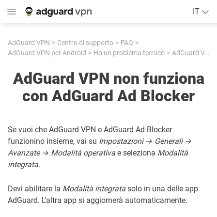
IT
AdGuard VPN
Centro di supporto
FAQ
AdGuard VPN per Android
Ho un problema tecnico
AdGuard VPN non funziona con AdGuard Ad Blocker
AdGuard VPN non funziona
con AdGuard Ad Blocker
Se vuoi che AdGuard VPN e AdGuard Ad Blocker
funzionino insieme, vai su
Impostazioni → Generali →
Avanzate → Modalità operativa
e seleziona
Modalità
integrata
.
Devi abilitare la
Modalità integrata
solo in una delle app
AdGuard. L'altra app si aggiornerà automaticamente.