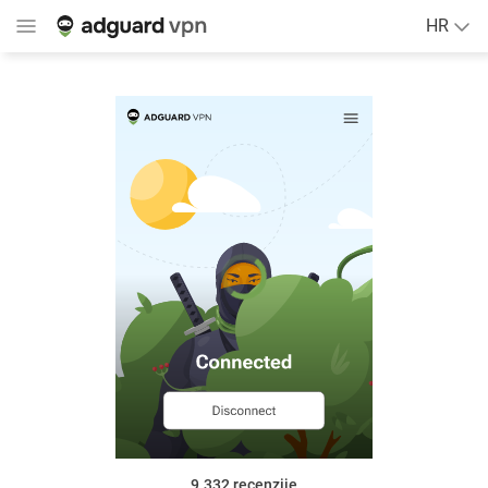
HR
9.332
recenzije