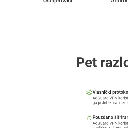
Usmjerivači
Androi
Pet raz
Vlasnički protoko
AdGuard VPN koristi
ga je detektirati i z
Pouzdano šifrira
AdGuard VPN koristi 
zaštićeni od mogući