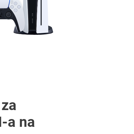
 za
-a na