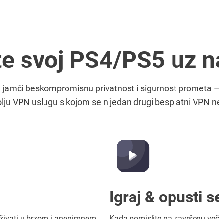
ite svoj PS4/PS5 uz 
jamči beskompromisnu privatnost i sigurnost prometa — 
lju VPN uslugu s kojom se nijedan drugi besplatni VPN n
Igraj & opusti s
 uživati u brzom i anonimnom
Kada pomislite na savršenu večer