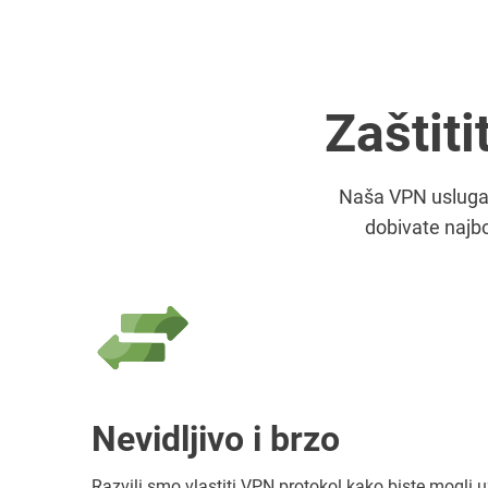
Zaštit
Naša VPN usluga 
dobivate najbo
Nevidljivo i brzo
Razvili smo vlastiti VPN protokol kako biste mogli