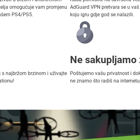
itelja omogućuje vam promjenu
AdGuard VPN pretvara se u vaš 
 vašem PS4/PS5.
koju igru gdje god se nalazili.
Ne sakupljamo 
j s najbržom brzinom i uživajte
Poštujemo vašu privatnost i do
ationu!
ne znamo što radiš na internetu