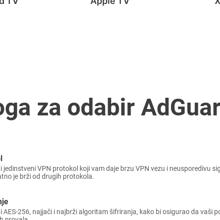
d TV
Apple TV
loga za odabir AdGua
l
 jedinstveni VPN protokol koji vam daje brzu VPN vezu i neusporedivu sig
natno je brži od drugih protokola.
nje
AES-256, najjači i najbrži algoritam šifriranja, kako bi osigurao da vaši po
h provala