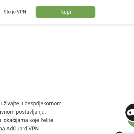
Kupi
Što je VPN
 uživajte u besprijekornom
tavnom postavljanju.
 lokacijama koje želite
 na AdGuard VPN