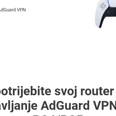
 AdGuard VPN
otrijebite svoj router
avljanje AdGuard VPN