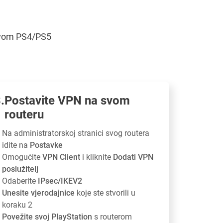
 svom PS4/PS5
Postavite VPN na svom
routeru
Na administratorskoj stranici svog routera
idite na
Postavke
Omogućite
VPN Client
i kliknite
Dodati VPN
poslužitelj
Odaberite
IPsec/IKEV2
Unesite vjerodajnice
koje ste stvorili u
koraku 2
Povežite svoj PlayStation
s routerom