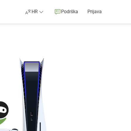
HR
Podrška
Prijava