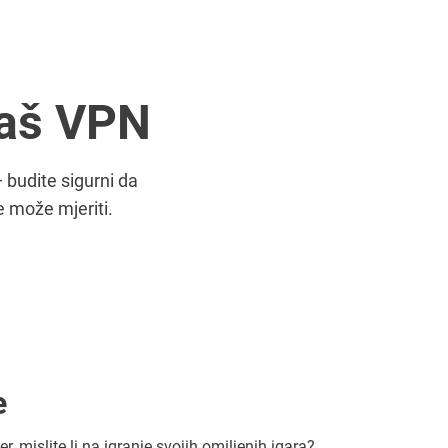
naš VPN
budite sigurni da
e može mjeriti.
e
, mislite li na igranje svojih omiljenih igara?