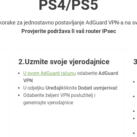
PS4/PS5
e korake za jednostavno postavljanje AdGuard VPN-a na
Provjerite podržava li vaš router IPsec
Uzmite svoje vjerodajnice
U svom AdGuard računu
odaberite
AdGuard
VPN
U odjeljku
Uređaji
kliknite
Dodati usmjerivač
Odaberite željeni VPN poslužitelj i
generirajte vjerodajnice