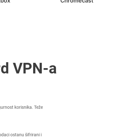
Xbox
Chromecast
rd VPN-a
urnost korisnika. Teže
daci ostanu šifrirani i