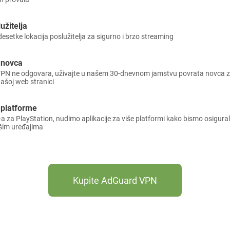
užitelja
setke lokacija poslužitelja za sigurno i brzo streaming
 novca
N ne odgovara, uživajte u našem 30-dnevnom jamstvu povrata novca za
 našoj web stranici
 platforme
za PlayStation, nudimo aplikacije za više platformi kako bismo osigurali
šim uređajima
Kupite AdGuard VPN