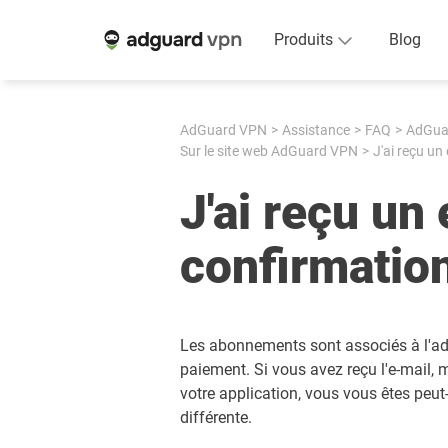
Produits
Blog
AdGuard VPN
Assistance
FAQ
AdGua
Sur le site web AdGuard VPN
J'ai reçu un
J'ai reçu un
confirmatio
Les abonnements sont associés à l'ad
paiement. Si vous avez reçu l'e-mail
votre application, vous vous êtes peut
différente.