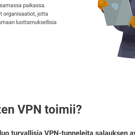
at samassa paikassa.
t organisaatiot, jotta
amaan luottamuksellisia
ten VPN toimii?
uo turvallisia VPN-tunneleita salauksen a