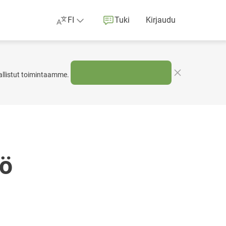
FI
Tuki
Kirjaudu
allistut toimintaamme.
kö