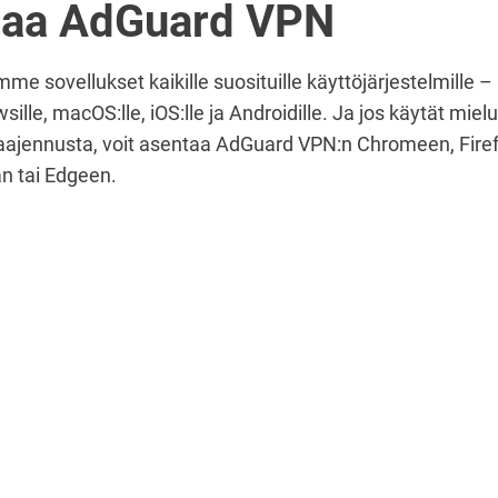
taa AdGuard VPN
me sovellukset kaikille suosituille käyttöjärjestelmille –
ille, macOS:lle, iOS:lle ja Androidille. Ja jos käytät mi
laajennusta, voit asentaa AdGuard VPN:n Chromeen, Firef
n tai Edgeen.