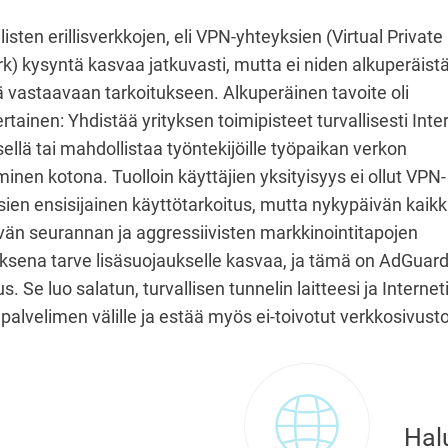
listen erillisverkkojen, eli VPN-yhteyksien (Virtual Private
k) kysyntä kasvaa jatkuvasti, mutta ei niden alkuperäist
ä vastaavaan tarkoitukseen. Alkuperäinen tavoite oli
rtainen: Yhdistää yrityksen toimipisteet turvallisesti Inte
sellä tai mahdollistaa työntekijöille työpaikan verkon
inen kotona. Tuolloin käyttäjien yksityisyys ei ollut VPN-
ien ensisijainen käyttötarkoitus, mutta nykypäivän kaikki
yvän seurannan ja aggressiivisten markkinointitapojen
ksena tarve lisäsuojaukselle kasvaa, ja tämä on AdGuar
us. Se luo salatun, turvallisen tunnelin laitteesi ja Internet
palvelimen välille ja estää myös ei-toivotut verkkosivusto
Hal