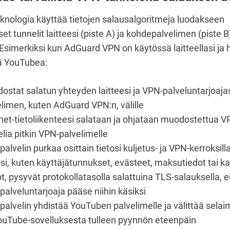
knologia käyttää tietojen salausalgoritmeja luodakseen
iset tunnelit laitteesi (piste A) ja kohdepalvelimen (piste B
. Esimerkiksi kun AdGuard VPN on käytössä laitteellasi ja 
ä YouTubea:
ostat salatun yhteyden laitteesi ja VPN-palveluntarjoaja
limen, kuten AdGuard VPN:n, välille
net-tietoliikenteesi salataan ja ohjataan muodostettua V
lia pitkin VPN-palvelimelle
alvelin purkaa osittain tietosi kuljetus- ja VPN-kerroksilla
si, kuten käyttäjätunnukset, evästeet, maksutiedot tai ka
t, pysyvät protokollatasolla salattuina TLS-salauksella, e
alveluntarjoaja pääse niihin käsiksi
palvelin yhdistää YouTuben palvelimelle ja välittää sela
YouTube-sovelluksesta tulleen pyynnön eteenpäin