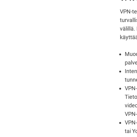
VPN-te
turvall
välillä
käyttä
Muod
palve
Inter
tunne
VPN-p
Tieto
video
VPN-p
VPN-
tai 