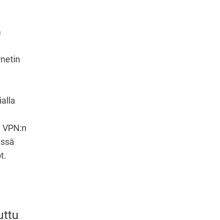
ä
rnetin
alla
d VPN:n
issä
t.
uttu