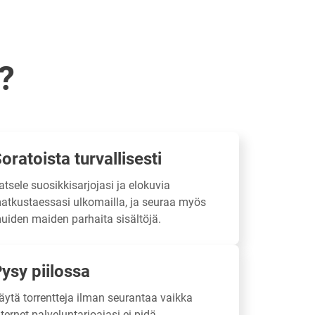
?
oratoista turvallisesti
atsele suosikkisarjojasi ja elokuvia
atkustaessasi ulkomailla, ja seuraa myös
uiden maiden parhaita sisältöjä.
ysy piilossa
äytä torrentteja ilman seurantaa vaikka
nternet-palveluntarjoajasi ei pidä