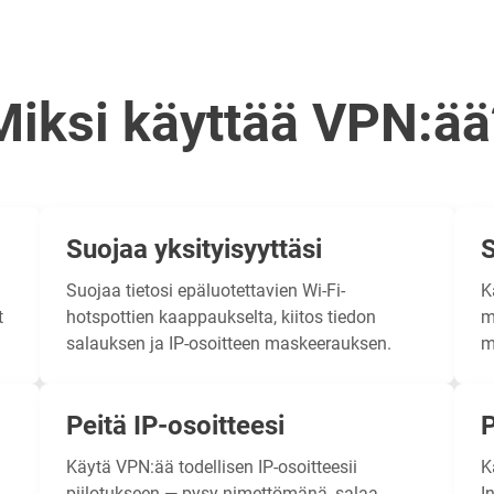
Miksi käyttää VPN:ää
Suojaa yksityisyyttäsi
S
Suojaa tietosi
epäluotettavien Wi-Fi-
K
t
hotspottien kaappaukselta, kiitos tiedon
m
salauksen ja IP-osoitteen maskeerauksen.
m
Peitä IP-osoitteesi
P
Käytä VPN:ää
todellisen IP-osoitteesii
K
piilotukseen
— pysy nimettömänä, salaa
I