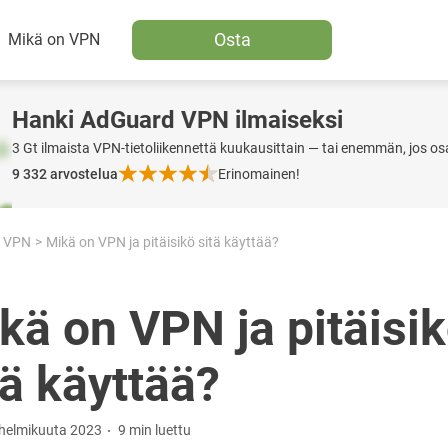
Osta
Mikä on VPN
Hanki AdGuard VPN ilmaiseksi
3 Gt ilmaista VPN-tietoliikennettä kuukausittain — tai enemmän, jos os
9 332
arvostelua
Erinomainen!
 VPN
Mikä on VPN ja pitäisikö sitä käyttää?
kä on VPN ja pitäisi
tä käyttää?
 helmikuuta 2023
9 min luettu