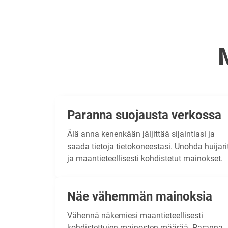
Paranna suojausta verkossa
Älä anna kenenkään jäljittää sijaintiasi ja
saada tietoja tietokoneestasi. Unohda huijari
ja maantieteellisesti kohdistetut mainokset.
Näe vähemmän mainoksia
Vähennä näkemiesi maantieteellisesti
kohdistettujen mainosten määrää. Paranna