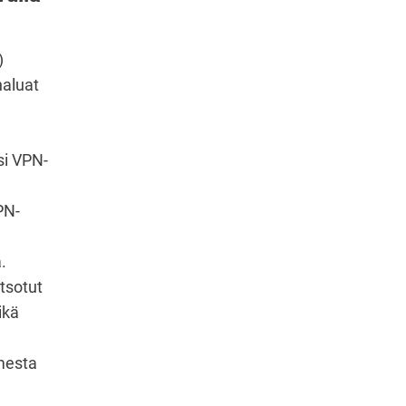
)
haluat
si VPN-
PN-
.
tsotut
ikä
imesta