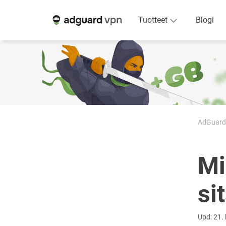
Tuotteet
Blogi
AdGuard
Mi
si
Upd: 21.