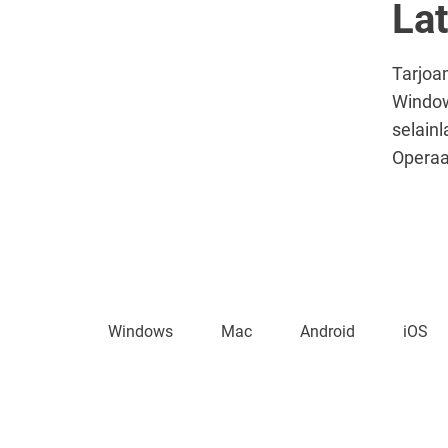
La
Tarjoam
Windows
selain
Operaa
Windows
Mac
Android
iOS