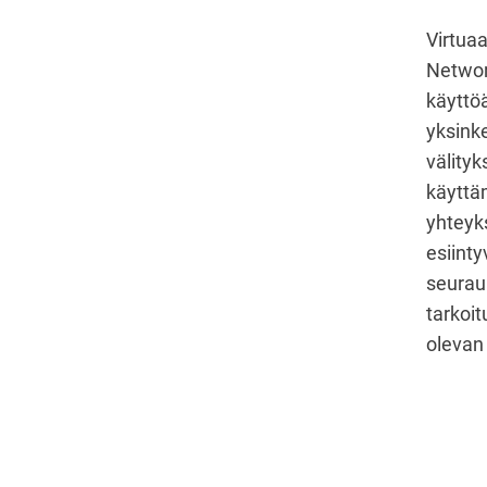
Virtuaa
Networ
käyttö
yksinke
välityk
käyttäm
yhteyks
esiint
seurau
tarkoit
olevan 