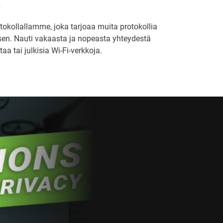
s
okollallamme, joka tarjoaa muita protokollia
n. Nauti vakaasta ja nopeasta yhteydestä
aa tai julkisia Wi-Fi-verkkoja.