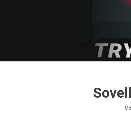
Sovel
Mo