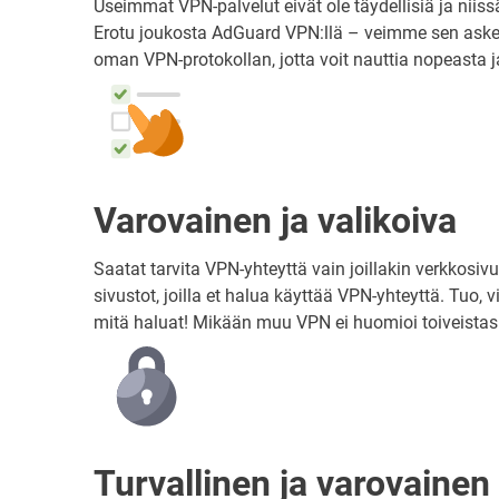
Useimmat VPN-palvelut eivät ole täydellisiä ja niis
Erotu joukosta AdGuard VPN:llä – veimme sen aske
oman VPN-protokollan, jotta voit nauttia nopeasta 
Varovainen ja valikoiva
Saatat tarvita VPN-yhteyttä vain joillakin verkkosivu
sivustot, joilla et halua käyttää VPN-yhteyttä. Tuo, 
mitä haluat! Mikään muu VPN ei huomioi toiveistasi
Turvallinen ja varovainen