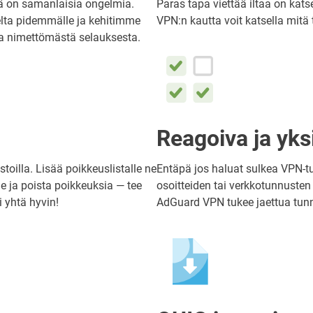
sä on samanlaisia ongelmia.
Paras tapa viettää iltaa on kats
lta pidemmälle ja kehitimme
VPN:n kautta voit katsella mitä
ja nimettömästä selauksesta.
Reagoiva ja yksi
stoilla. Lisää poikkeuslistalle ne
Entäpä jos haluat sulkea VPN-tu
vie ja poista poikkeuksia — tee
osoitteiden tai verkkotunnusten
 yhtä hyvin!
AdGuard VPN tukee jaettua tunn