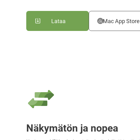
Lataa
Mac App Store
Näkymätön ja nopea