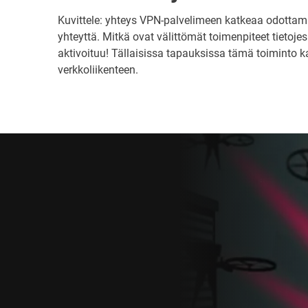
Kuvittele: yhteys VPN-palvelimeen katkeaa odottam
yhteyttä. Mitkä ovat välittömät toimenpiteet tietoj
aktivoituu! Tällaisissa tapauksissa tämä toiminto k
verkkoliikenteen.