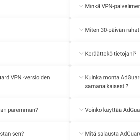
Minkä VPN-palvelimen
Miten 30-päivän rahat 
Keräättekö tietojani?
uard VPN -versioiden
Kuinka monta AdGuar
samanaikaisesti?
itaan paremman?
Voinko käyttää AdGuard
istan sen?
Mitä salausta AdGuar