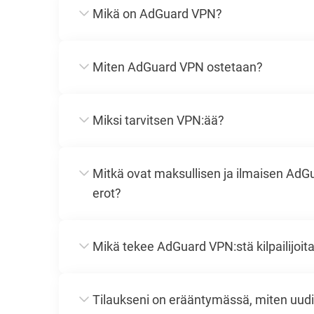
Mikä on AdGuard VPN?
Miten AdGuard VPN ostetaan?
Miksi tarvitsen VPN:ää?
Mitkä ovat maksullisen ja ilmaisen AdG
erot?
Mikä tekee AdGuard VPN:stä kilpailijo
Tilaukseni on erääntymässä, miten uud