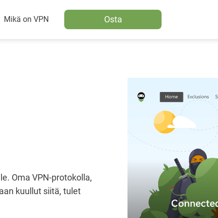
Osta
Mikä on VPN
lle. Oma VPN-protokolla,
an kuullut siitä, tulet