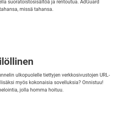
ella suoratoistosisältöä ja rentoutua. AdGuard
 tahansa, missä tahansa.
löllinen
nnelin ulkopuolelle tiettyjen verkkosivustojen URL-
 lisäksi myös kokonaisia sovelluksia? Onnistuu!
elointia, jolla homma hoituu.