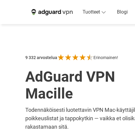
Tuotteet
Blogi
9 332
arvostelua
Erinomainen!
AdGuard VPN
Macille
Todennäköisesti luotettavin VPN Mac-käyttäji
poikkeuslistat ja tappokytkin — vaikka et olisika
rakastamaan sitä.