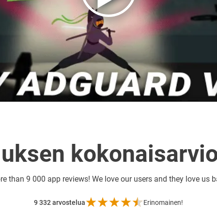
luksen kokonaisarvio
re than
9 000 app reviews! We love our users and they love us 
9 332
arvostelua
Erinomainen!