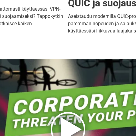
QUIC ja suojau
attomasti käyttäessäsi VPN-
esi suojaamiseksi? Tappokytkin
Aseistaudu modernilla QUIC-prot
atkaisee kaiken
paremman nopeuden ja salaukse
käyttäessäsi liikkuvaa laajakaist