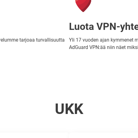
Luota VPN-yhte
velumme tarjoaa turvallisuutta
Yli 17 vuoden ajan kymmenet mi
AdGuard VPN:ää niin näet miksi
UKK