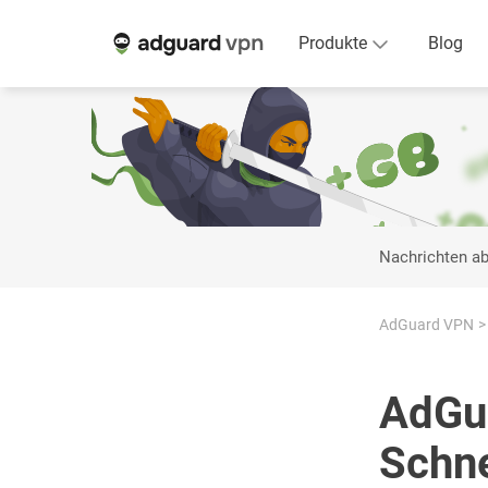
Produkte
Blog
Nachrichten a
AdGuard VPN
AdGua
Schne