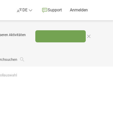
DE
Support
Anmelden
eren Aktivitäten
urchsuchen
kollauswahl