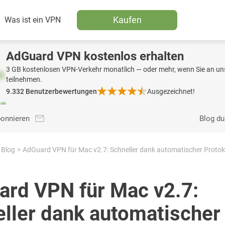
Kaufen
Was ist ein VPN
AdGuard VPN kostenlos erhalten
3 GB kostenlosen VPN-Verkehr monatlich — oder mehr, wenn Sie an uns
teilnehmen.
9.332
Benutzerbewertungen
Ausgezeichnet!
bonnieren
Blog d
Blog
AdGuard VPN für Mac v2.7: Schneller dank automatischer Proto
rd VPN für Mac v2.7:
ller dank automatischer