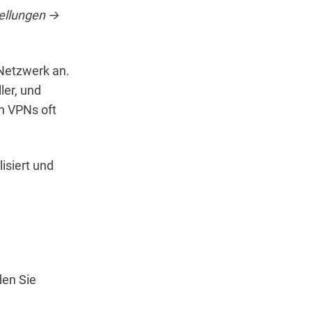
tellungen →
 Netzwerk an.
ler, und
n VPNs oft
isiert und
en Sie