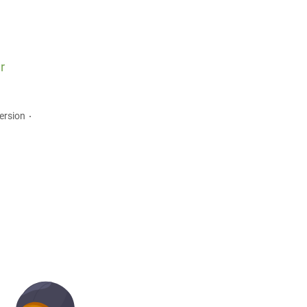
r
ersion