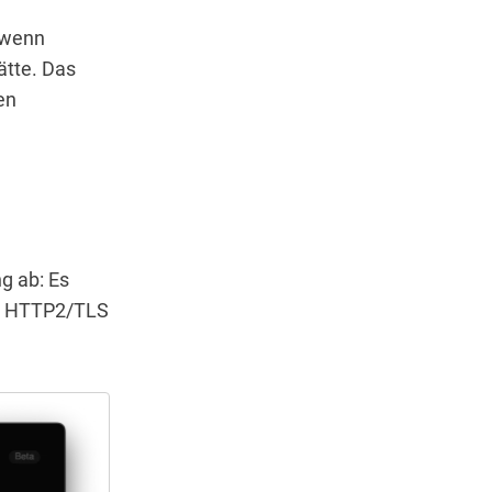
 wenn
ätte. Das
en
g ab: Es
l — HTTP2/TLS