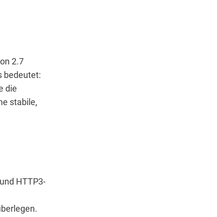
ion 2.7
s bedeutet:
e die
e stabile,
 und HTTP3-
überlegen.