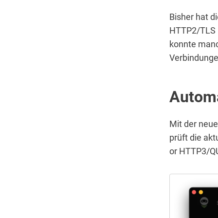
Bisher hat 
HTTP2/TLS i
konnte manc
Verbindunge
Automa
Mit der neu
prüft die ak
or HTTP3/Q