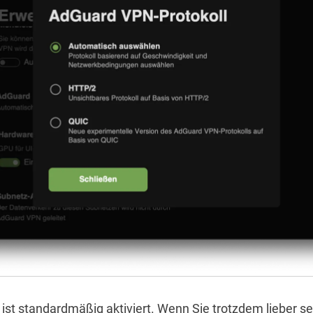
 ist standardmäßig aktiviert. Wenn Sie trotzdem lieber se