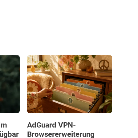
im
AdGuard VPN-
fügbar
Browsererweiterung