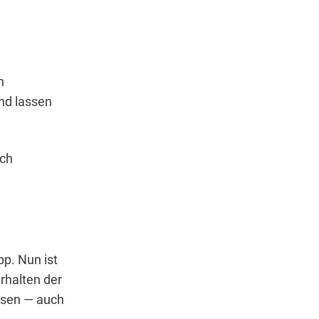
n
nd lassen
ich
p. Nun ist
rhalten der
ssen — auch