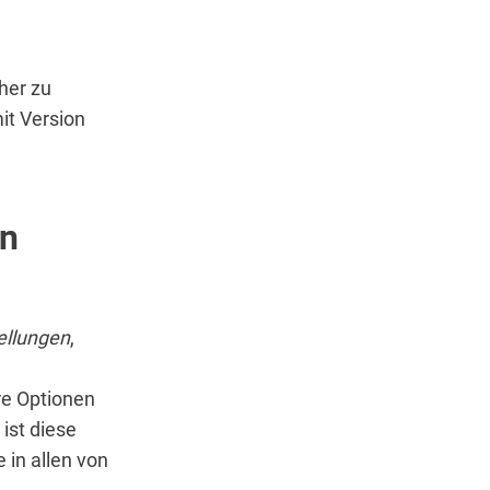
her zu
it Version
en
ellungen
,
re Optionen
ist diese
 in allen von