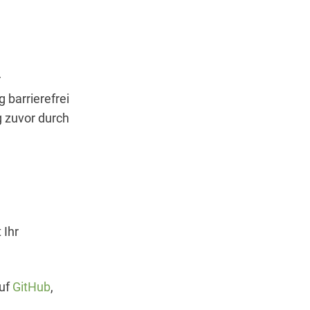
r
 barrierefrei
 zuvor durch
 Ihr
auf
GitHub
,