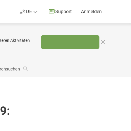
DE
Support
Anmelden
eren Aktivitäten
urchsuchen
9: