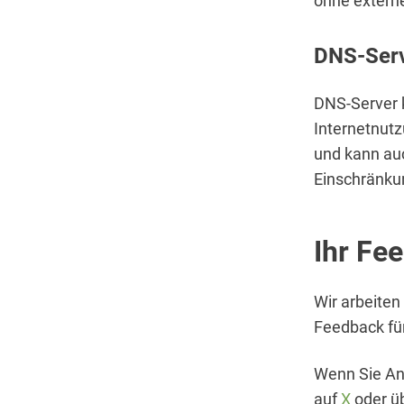
ohne externe
DNS-Ser
DNS-Server 
Internetnutz
und kann au
Einschränku
Ihr Fe
Wir arbeiten
Feedback für
Wenn Sie Anr
auf
X
oder ü