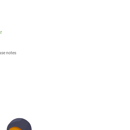
r
ase notes