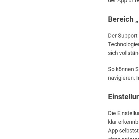
der App unte
Bereich 
Der Support-
Technologie
sich vollstä
So können Si
navigieren, 
Einstell
Die Einstell
klar erkennb
App selbstst