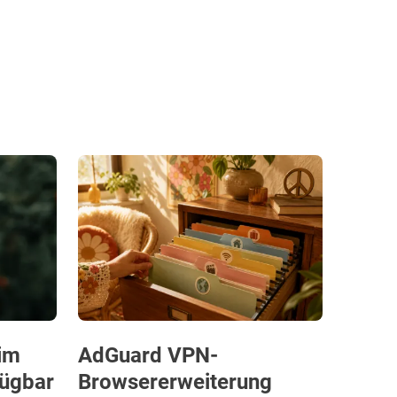
im
AdGuard VPN-
fügbar
Browsererweiterung