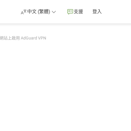
中文 (繁體)
支援
登入
上啟用 AdGuard VPN