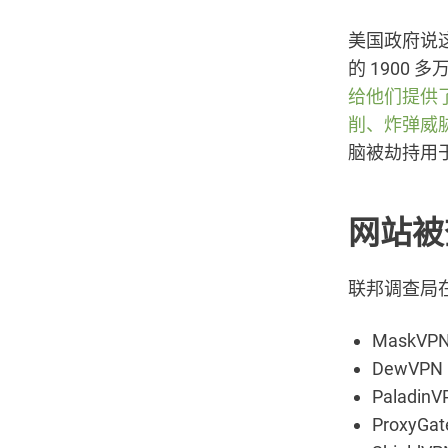
美国政府说这
的 1900 
给他们提供
削、炸弹威
脑被劫持用
网站被
联邦调查局
MaskVPN 
DewVPN (
PaladinV
ProxyGate