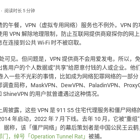
阅读时长 5 分钟
的午餐，VPN（虚拟专用网络）服务也不例外。VPN 
使用 VPN 解除地理限制，防止互联网提供商窥探你的网
在连接到公共 Wi-Fi 时不被窃取。
 随处可见。但问题是，VPN 提供商不会用爱发电，所以，免
出售用户的个人数据或“共享”给愿意付钱的人或企业。他
用户卷入一些不光彩的事情，比如成为网络犯罪网络的一部分
查局称，MaskVPN、DewVPN、PaladinVPN、ProxyG
PN 和 ShineVPN 的用户就曾遭遇过这种情况。
周披露，这些 VPN 是 911 S5 住宅代理服务和僵尸网
014 年启动，2022 年 7 月下线。去年 10 月，它被“重组
outer。据称，该「僵尸网络」的幕后策划者是中国公民王云
绰号「Operation Tunnel Rat」
被捕。