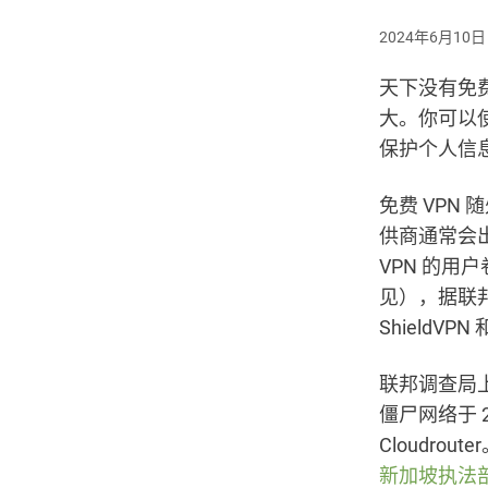
2024年6月10日
天下没有免费
大。你可以
保护个人信息
免费 VPN
供商通常会
VPN 的
见），据联邦调
ShieldV
联邦调查局上
僵尸网络于 2
Cloudr
新加坡执法部门，