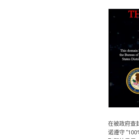
在被政府查封
诺遵守 “1