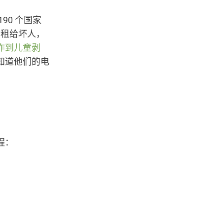
90 个国家
被出租给坏人，
诈到儿童剥
知道他们的电
程：