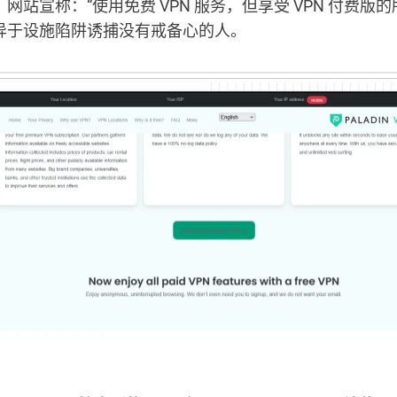
网站宣称：“使用免费 VPN 服务，但享受 VPN 付费版的
异于设施陷阱诱捕没有戒备心的人。