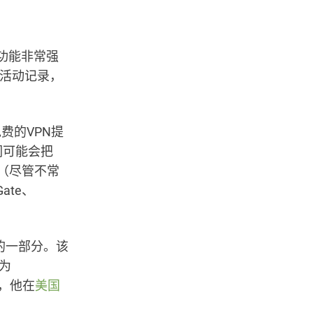
的功能非常强
上活动记录，
费的VPN提
们可能会把
（尽管不常
ate、
络的一部分。该
”为
鹤，他在
美国