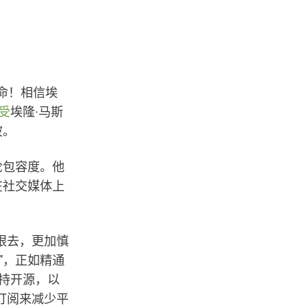
使命！相信埃
受
埃隆·马斯
波。
论包容度。他
在社交媒体上
眼去，更加慎
”，正如精通
持开源，以
订阅来减少平