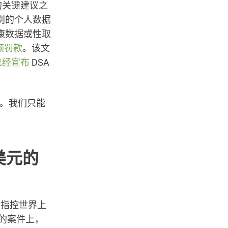
的关键建议之
别的个人数据
康数据或性取
高额罚款
。该文
已经宣布
DSA
早。我们只能
万美元的
，指控世界上
的案件上，