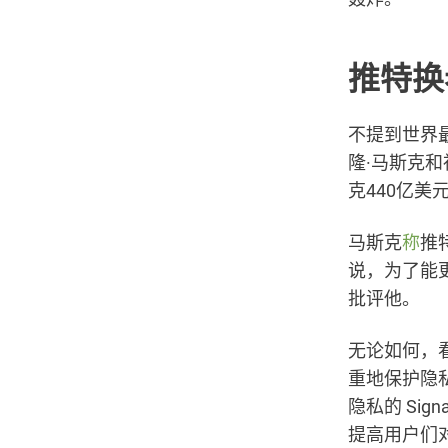
推特换
不提到世界最
隆·马斯克
克440亿
马斯克
称
推
说，为了能
批评他。
无论如何，
重地保护隐
隐私的 Sig
提高用户们