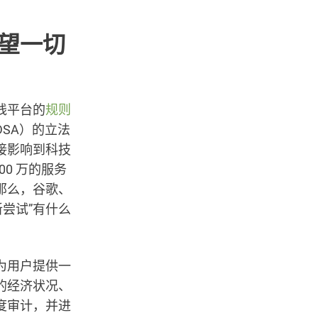
望一切
线平台的
规则
SA）的立法
接影响到科技
0 万的服务
那么，谷歌、
新尝试”有什么
为用户提供一
的经济状况、
度审计，并进