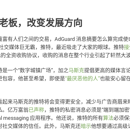
老板，改变发展方向
富有人们之间的交易，AdGuard 消息摘要怎么算完成
和社交媒体巨无霸，推特，最近吸走了大家的眼球。推特
接
美元的全资收购协议，收购的消息在整个行业引起了轩然大
特是一个“数字城镇广场”，加之
马斯克
提倡更高的媒体言
更包容，他甚至希望，即使是
“最厌恶他的人”
也能安心留
看起来马斯克的推特将会变得更安全，减少与广告商眉来
私。亿万富翁
已声称
，推特的私密消息必须是“端到端加密
nal messaging 应用程序。他还说，推特的所有
算法
必须保
对社交媒体的信任。此外，马斯克还
暗示
他想要通过高级