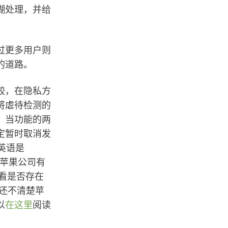
糊处理，并给
过更多用户则
的道路。
较，在隐私方
将虐待检测的
。当功能的两
定暂时取消发
英语是
后，苹果公司有
查看是否存在
前还不清楚苹
以
在这里
阅读