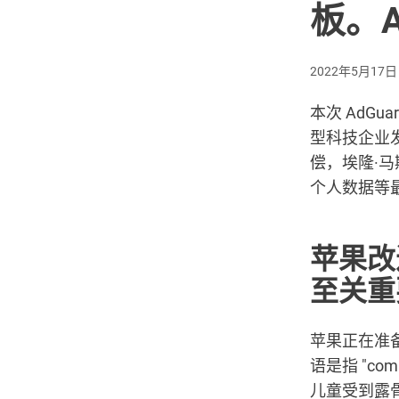
板。A
2022年5月17日
本次 AdG
型科技企业
偿，埃隆·马
个人数据等
苹果改
至关重
苹果正在准
语是指 "com
儿童受到露