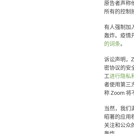
原告者声称
所有的控制
有人强制加
轰炸。疫情
的词条
。
诉讼声明，
密协议的安
工
进行隐私
者使用第三
称 Zoom
当然，我们满
昭著的应用
关注和公众
轰炸。