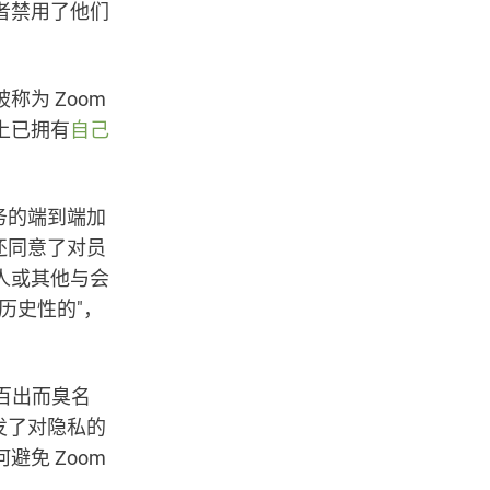
者禁用了他们
为 Zoom
上已拥有
自己
务的端到端加
还同意了对员
人或其他与会
"历史性的"，
百出而臭名
发了对隐私的
避免 Zoom