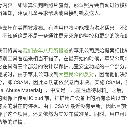
骨内容。如果算法判断照片露骨，那么照片会自动进行模
出通知，建议儿童寻求帮助或直接封锁发送人。
能去年在美国被发布。有些用户将功能视为洪水猛兽，不
，不知道这是不是一条通往更无死角的监控和更少的隐私
我们将其与
我们去年八月所报道
的苹果公司原始提案相比
特别工具看起来相当不错了。在最开始的时候，苹果公司
含在具有三个部分的设计以保护儿童安全功能的一个部分
完成时，由于苹果公司收到
大量民众的反对
，因而他们决
，即 CSAM，因此本功能依然悬而未决。实施 CSAM，
Sexual Abuse Material」，中文是「儿童性虐待材料」之
图像上传到 iCloud 前，扫描用户设备上的所有照片以
有关的潜在的迹象。由于 CSAM 最近没有更新，因此目
弃了这个项目，还是依然为其发布做准备。同时，用户可
功能的详情。