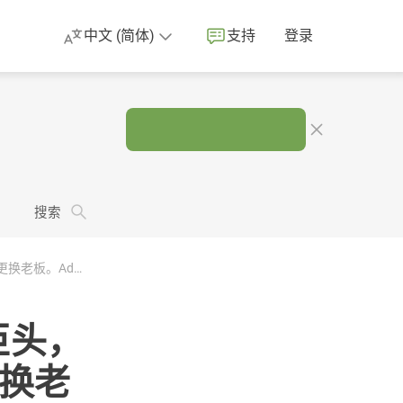
中文 (简体)
支持
登录
。
搜索
苹果保护儿童，欧洲对抗科技巨头，谷歌改变 Cookie 政策，推特更换老板。AdGuard 消息摘要
巨头，
更换老