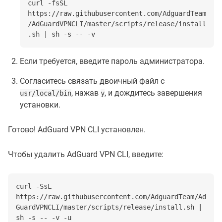
curl -fsSL
https://raw.githubusercontent.com/AdguardTeam
/AdGuardVPNCLI/master/scripts/release/install
.sh | sh -s -- -v
Если требуется, введите пароль администратора.
Согласитесь связать двоичный файл с
, нажав
, и дождитесь завершения
usr/local/bin
y
установки.
Готово! AdGuard VPN CLI установлен.
Чтобы удалить AdGuard VPN CLI, введите:
curl -SsL
https://raw.githubusercontent.com/AdguardTeam/Ad
GuardVPNCLI/master/scripts/release/install.sh |
sh -s -- -v -u