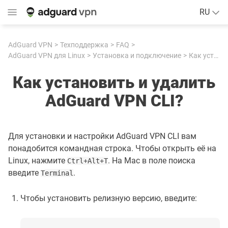
RU
AdGuard VPN
Техподдержка
FAQ
AdGuard VPN для Linux
Установка и подключение
Как установить и удалить AdGuard VPN CLI?
Как установить и удалить
AdGuard VPN CLI?
Для установки и настройки AdGuard VPN CLI вам
понадобится командная строка. Чтобы открыть её на
Linux, нажмите
. На Mac в поле поиска
Ctrl+Alt+T
введите
.
Terminal
Чтобы установить релизную версию, введите: