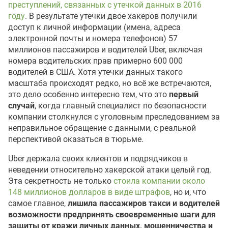
преступлений, связанных с утечкой данных в 2016
году
. В результате утечки двое хакеров получили
доступ к личной информации (имена, адреса
электронной почты и номера телефонов) 57
миллионов пассажиров и водителей Uber, включая
номера водительских прав примерно 600 000
водителей в США. Хотя утечки данных такого
масштаба происходят редко, но всё же встречаются,
это дело особенно интересно тем, что это
первый
случай
, когда главный специалист по безопасности
компании столкнулся с уголовным преследованием за
неправильное обращение с данными, с реальной
перспективой оказаться в тюрьме.
Uber держала своих клиентов и подрядчиков в
неведении относительно хакерской атаки целый год.
Эта секретность не только
стоила компании около
148 миллионов долларов в виде штрафов
, но и, что
самое главное,
лишила пассажиров такси и водителей
возможности предпринять своевременные шаги для
защиты от кражи личных данных, мошенничества и