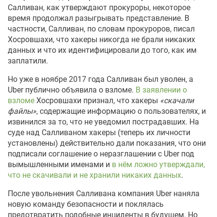
Салливан, как утверждают прокуроры, некоторое
время продолжал разыгрывать представление. В
частности, Салливан, по словам прокуроров, писал
Хосровшахи, что хакеры никогда не брали никаких
данных и что их идентифицировали до того, как им
заплатили.
Но уже в ноябре 2017 года Салливан был уволен, а
Uber публично объявила о взломе.
В заявлении о
взломе
Хосровшахи признал, что хакеры
«скачали
файлы»
, содержащие информацию о пользователях, и
извинился за то, что не уведомил пострадавших. На
суде над Салливаном хакеры (теперь их личности
установлены) действительно дали показания, что они
подписали соглашение о неразглашении с Uber под
вымышленными именами и
в нём ложно утверждали,
что не скачивали и не хранили никаких данных
.
После увольнения Салливана компания Uber наняла
новую команду безопасности и поклялась
предотвратить подобные инциденты в будущем. Но