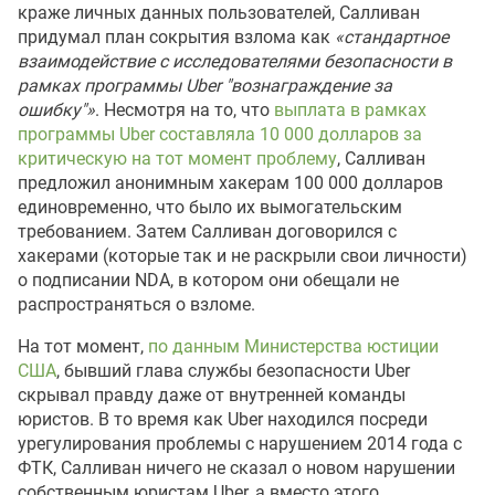
краже личных данных пользователей, Салливан
придумал план сокрытия взлома как
«стандартное
взаимодействие с исследователями безопасности в
рамках программы Uber "вознаграждение за
ошибку"»
. Несмотря на то, что
выплата в рамках
программы Uber составляла 10 000 долларов за
критическую на тот момент проблему
, Салливан
предложил анонимным хакерам 100 000 долларов
единовременно, что было их вымогательским
требованием. Затем Салливан договорился с
хакерами (которые так и не раскрыли свои личности)
о подписании NDA, в котором они обещали не
распространяться о взломе.
На тот момент,
по данным Министерства юстиции
США
, бывший глава службы безопасности Uber
скрывал правду даже от внутренней команды
юристов. В то время как Uber находился посреди
урегулирования проблемы с нарушением 2014 года с
ФТК, Салливан ничего не сказал о новом нарушении
собственным юристам Uber, а вместо этого