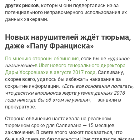
других рисков
, которым они подвергались из-за
потенциального неправомерного использования их
данных хакерами.
Новых нарушителей ждёт тюрьма,
даже «Папу Франциска»
По мнению стороны обвинения
, если бы не
«удачное
назначение»
в Uber нового генерального директора
Дары Хосровшахи в августе 2017 года
, Салливану,
скорее всего, удалось бы избежать наказания за
сокрытие информации.
«Есть все основания полагать,
что десятки миллионов жертв утечки данных 2016
года никогда бы об этом не узнали»,
— заявили в
прокуратуре.
Сторона обвинения настаивала на реальном
тюремном сроке для Салливана — 15 месяцев
заключения. В свете этого может показаться, что
бывший глава по безопасности Uber отделался лёгким