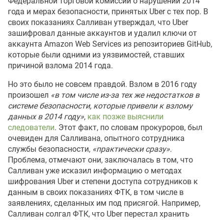
Федеральной торговой комиссии о нарушении 2014
года и мерах безопасности, принятых Uber с тех пор. В
своих показаниях Салливан утверждал, что Uber
зашифровал данные аккаунтов и удалил ключи от
аккаунта Amazon Web Services из репозиториев GitHub,
которые были одними из уязвимостей, ставших
причиной взлома 2014 года.
Но это было не совсем правдой. Взлом в 2016 году
произошел
«в том числе из-за тех же недостатков в
системе безопасности, которые привели к взлому
данных в 2014 году»
,
как позже выяснили
следователи
. Этот факт, по словам прокуроров, был
очевиден для Салливана, опытного сотрудника
службы безопасности,
«практически сразу»
.
Проблема, отмечают они, заключалась в том, что
Салливан уже исказил информацию о методах
шифрования Uber и степени доступа сотрудников к
данным в своих показаниях ФТК, в том числе в
заявлениях, сделанных им под присягой. Например,
Салливан солгал ФТК, что Uber перестал хранить