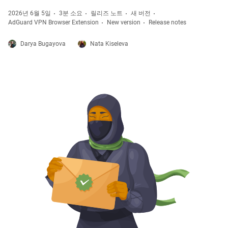
2026년 6월 5일
3분 소요
릴리즈 노트
새 버전
AdGuard VPN Browser Extension
New version
Release notes
Darya Bugayova
Nata Kiseleva