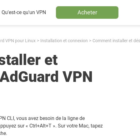
Acheter
Qu'est-ce qu'un VPN
rd VPN pour Linux
Installation et connexion
Comment installer et dé
taller et
r AdGuard VPN
PN CLI, vous avez besoin de la ligne de
ppuyez sur « Ctrl+Alt+T ». Sur votre Mac, tapez
che.