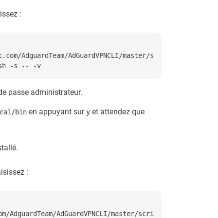
issez :
t.com/AdguardTeam/AdGuardVPNCLI/master/s
sh -s -- -v
 de passe administrateur.
en appuyant sur
et attendez que
cal/bin
y
tallé.
isissez :
om/AdguardTeam/AdGuardVPNCLI/master/scri