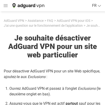
FR
AdGuard VPN
Assistance
FAQ
AdGuard VPN pour iOS
J'ai une question sur le fonctionnement de l'application
Je souhaite désactiver AdGuard VPN pour un site web particulier
Je souhaite désactiver
AdGuard VPN pour un site
web particulier
Pour désactiver AdGuard VPN pour un site Web spécifique,
ajoutez-le aux
Exclusions
:
Ouvrez AdGuard VPN et passez à l’onglet
Exclusions
(le
deuxième onglet en bas).
Assurez-vous que le VPN est actif
partout
sauf pour les