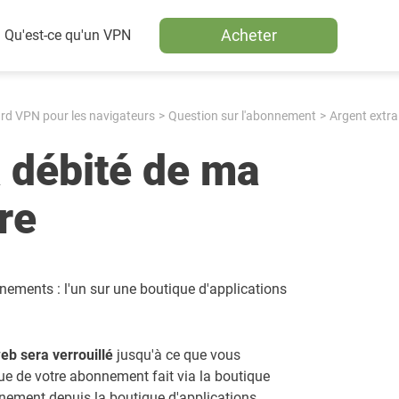
Acheter
Qu'est-ce qu'un VPN
d VPN pour les navigateurs
Question sur l'abonnement
Argent extra
a débité de ma
re
ements : l'un sur une boutique d'applications
eb sera verrouillé
jusqu'à ce que vous
e de votre abonnement fait via la boutique
onnement depuis la boutique d'applications,