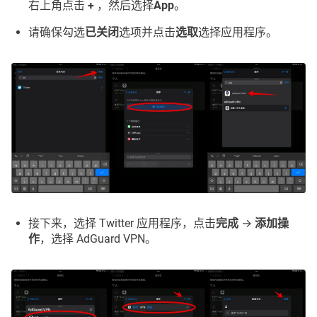
右上角点击
+
，然后选择
App
。
请确保勾选
已关闭
选项并点击
选取
选择应用程序。
接下来，选择 Twitter 应用程序，点击
完成
→
添加操
作
，选择 AdGuard VPN。