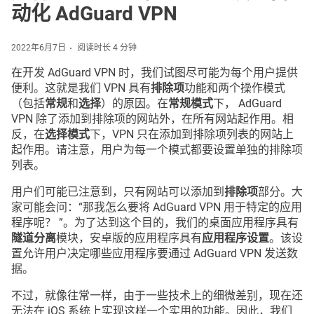
动化 AdGuard VPN
2022年6月7日
阅读时长 4 分钟
在开发 AdGuard VPN 时，我们试图尽可能为每个用户提供
便利。这就是我们 VPN 具有
排除项
功能和两个操作模式
（包括
常规
和
选择
）的原因。在
常规模式
下， AdGuard
VPN 除了添加到排除项的网站外，在所有网站起作用。相
反，在
选择模式
下，VPN 只在添加到排除项列表的网站上
起作用。请注意，用户为每一个模式都要设置单独的排除项
列表。
用户们可能已注意到，只有网站可以添加到
排除项
部分。大
家可能会问：“那我怎么要将 AdGuard VPN 用于特定的应用
程序呢？ ”。为了达到这个目的，我们的桌面应用程序具有
隧道分离
模块，安卓版的应用程序具有
应用程序设置
。该设
置允许用户决定哪些应用程序要通过 AdGuard VPN 发送数
据。
不过，就像往常一样，由于一些技术上的细微差别，现在还
无法在 iOS 系统上实现这样一个实用的功能。因此，我们