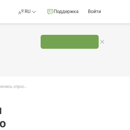
RU
Поддержка
Войти
IPsec-протокол и всё, что вы хотели знать об IPsec VPN, но боялись спросить
ы
но