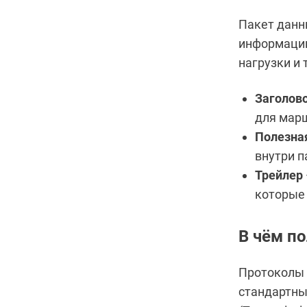
Пакет данны
информацию 
нагрузки и 
Заголов
для марш
Полезна
внутри п
Трейлер
которые 
В чём по
Протоколы б
стандартны