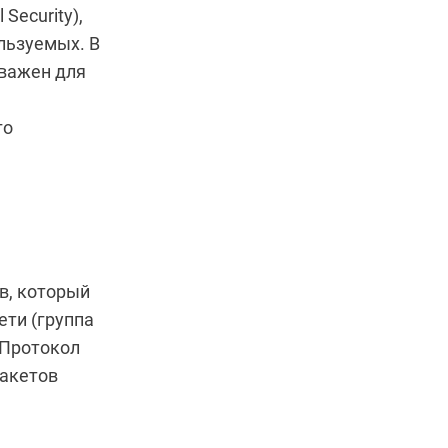
Security),
льзуемых. В
 важен для
го
ов, который
ети (группа
 Протокол
пакетов