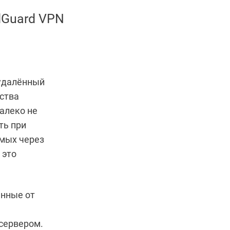
Guard VPN
 удалённый
дства
алеко не
ть при
емых через
 это
анные от
е
сервером.