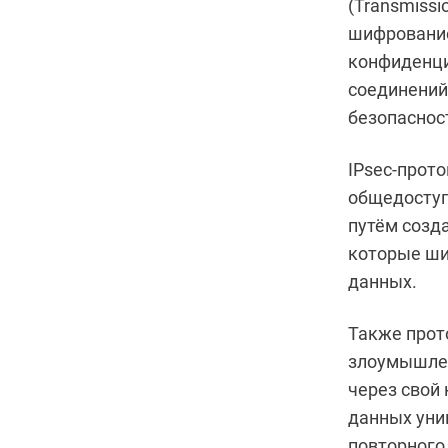
(Transmissio
шифрование
конфиденциа
соединений
безопаснос
IPsec-прот
общедоступ
путём созд
которые ш
данных.
Также прото
злоумышлен
через свой
данных уни
повторного