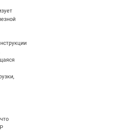
изует
лезной
инструкции
.
ащаяся
рузки,
 что
CP