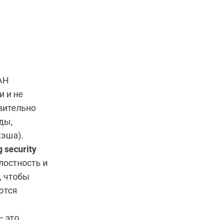
AH
и и не
вительно
ды,
хэша).
 security
лостность и
, чтобы
ются
— это