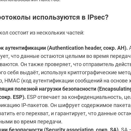
ротоколы используются в IPsec?
кол состоит из нескольких частей:
к аутентификации (Authentication header, сокр. AH).
ует, что данные остаются целыми во время передач
аются. Он также проверяет, что отправитель дейст
кого себя выдаёт, используя криптографические мето
, HMAC (код аутентификации сообщений на основе 
яция полезной нагрузки безопасности (Encapsulating
сокр. ESP).
ESP отвечает за конфиденциальность, це
икацию IP-пакетов. Он шифрует содержимое пакета
атить его перехват, и гарантирует, что данные оста
ными во время передачи.
ии безопасности (Security association, сокр. SA).
SA 