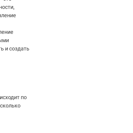
ности,
вление
ление
ными
ь и создать
исходит по
есколько
,