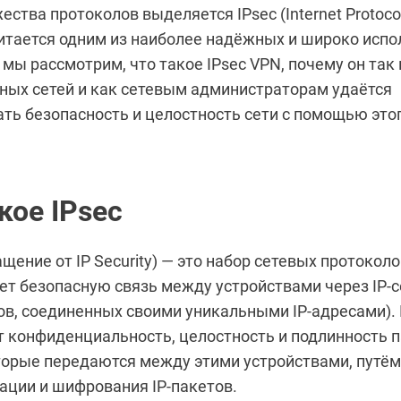
ства протоколов выделяется IPsec (Internet Protocol 
итается одним из наиболее надёжных и широко испо
 мы рассмотрим, что такое IPsec VPN, почему он так
ных сетей и как сетевым администраторам удаётся
ть безопасность и целостность сети с помощью это
кое IPsec
ащение от IP Security) — это набор сетевых протокол
ет безопасную связь между устройствами через IP-с
в, соединенных своими уникальными IP-адресами).
т конфиденциальность, целостность и подлинность 
торые передаются между этими устройствами, путём
ации и шифрования IP-пакетов.