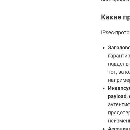
Какие п
IPsec-прото
Заголово
гарантир
подделыв
тот, за 
например
Инкапсул
payload, 
аутентиф
предотвр
неизмен
Ассоциац