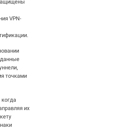
не защищены
ния VPN-
нтификации.
зовании
 данные
уннели,
я точками
, когда
аправляя их
акету
знаки