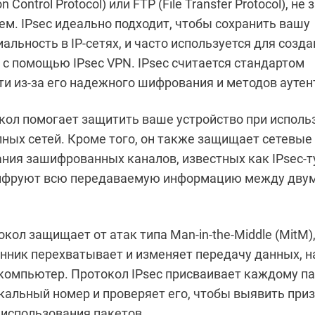
n Control Protocol) или FTP (File Transfer Protocol), 
м. IPsec идеально подходит, чтобы сохранить вашу
льность в IP-сетях, и часто используется для созда
 с помощью IPsec VPN. IPsec считается стандартом
ти из-за его надежного шифрования и методов ауте
окол помогает защитить ваше устройство при исполь
ных сетей. Кроме того, он также защищает сетевые
ания зашифрованных каналов, известных как IPsec-т
ифруют всю передаваемую информацию между двум
кол защищает от атак типа Man-in-the-Middle (MitM)
ник перехватывает и изменяет передачу данных, н
 компьютер. Протокол IPsec присваивает каждому п
кальный номер и проверяет его, чтобы выявить при
 использования пакетов.