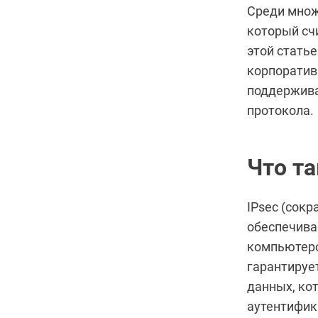
Среди множе
который сч
этой статье
корпоратив
поддержива
протокола.
Что та
IPsec (сокр
обеспечива
компьютеро
гарантируе
данных, ко
аутентифик