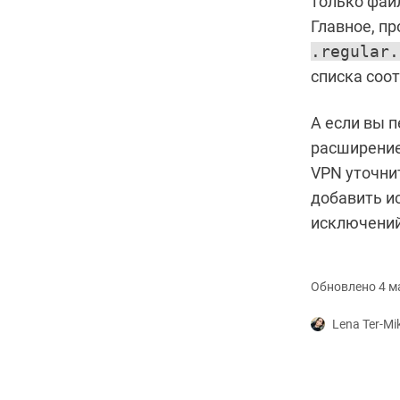
только фай
Главное, п
.regular.
списка соо
А если вы 
расширени
VPN уточни
добавить и
исключений
Обновлено 4 ма
Lena Ter-Mi