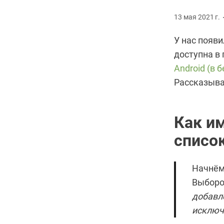
13 мая 2021 г.
У нас появ
доступна в
Android (в б
Рассказыва
Как и
списо
Начнём 
Выборо
добавл
исключ