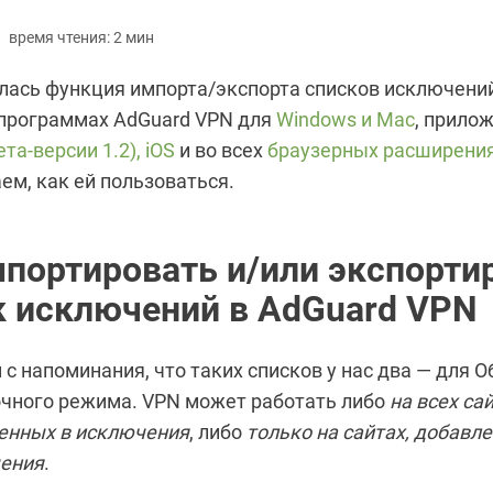
время чтения: 2 мин
илась функция импорта/экспорта списков исключений
 программах AdGuard VPN для
Windows и Mac
, прило
ета-версии 1.2), iOS
и во всех
браузерных расширени
ем, как ей пользоваться.
мпортировать и/или экспорти
к исключений в AdGuard VPN
с напоминания, что таких списков у нас два — для 
чного режима. VPN может работать либо
на всех са
енных в исключения
, либо
только на сайтах, добавл
ения
.