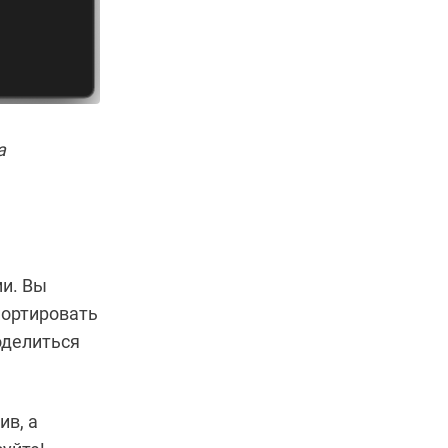
а
ми. Вы
портировать
оделиться
ив, а