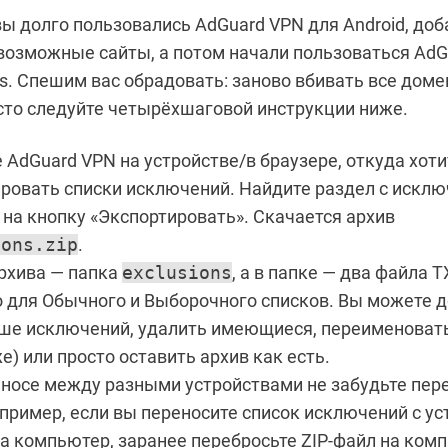
ы долго пользовались AdGuard VPN для Android, доб
 возможные сайты, а потом начали пользоваться Ad
s. Спешим вас обрадовать: заново вбивать все доме
сто следуйте четырёхшаговой инструкции ниже.
 AdGuard VPN на устройстве/в браузере, откуда хоти
ровать списки исключений. Найдите раздел с искл
на кнопку «Экспортировать». Скачается архив
ions.zip
.
рхива — папка
exсlusions
, а в папке — два файла T
 для Обычного и Выборочного списков. Вы можете д
ьше исключений, удалить имеющиеся, переименоват
е) или просто оставить архив как есть.
носе между разными устройствами не забудьте пере
пример, если вы переносите список исключений с ус
на компьютер, заранее перебросьте ZIP-файл на ком