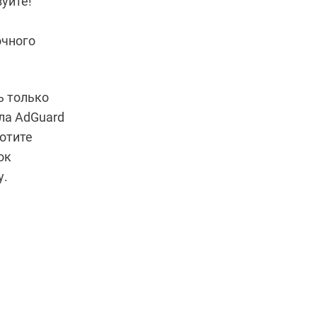
уйте!
очного
ь только
ла AdGuard
отите
ок
у.