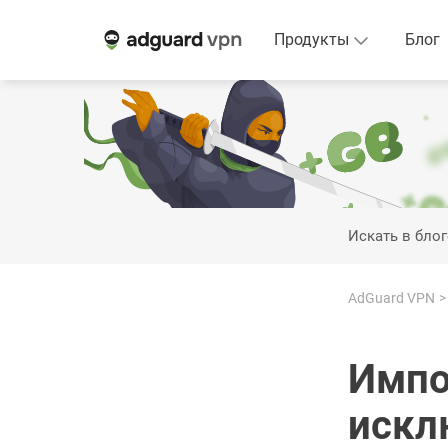
Продукты
Блог
Искать в блог
AdGuard VPN
Импо
искл