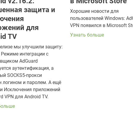
id v2.16.2:
в Microsoft Store
шенная защита и
Хорошие новости для
ючения
пользователей Windows: Ad
VPN появился в Microsoft St
ожений для
Узнать больше
id TV
релизе мы улучшили защиту:
в Режиме интеграции с
вщиком AdGuard
уется аутентификация, а
ый SOCKS5-прокси
 логином и паролем. А ещё
и Исключения приложений
d VPN для Android TV.
больше