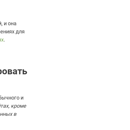
, и она
жениях для
ях
.
ровать
Обычного и
йтах, кроме
енных в