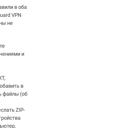
авили в оба
Guard VPN
ны не
те
ючениями и
XT,
обавить в
ь файлы (об
слать ZIP-
тройства
пьютер.