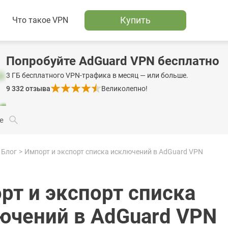
Купить
Что такое VPN
Попробуйте AdGuard VPN бесплатно
3 ГБ бесплатного VPN-трафика в месяц — или больше.
9 332
отзыва
Великолепно!
е
Блог
Импорт и экспорт списка исключений в AdGuard VPN
рт и экспорт списка
ючений в AdGuard VPN