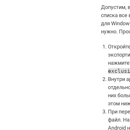
Допустим, в
списка все
для Window
нужно. Про
Откройте
экспорти
нажмите 
exclus
Внутри а
отдельно
них бол
этом ниж
При пере
файл. На
Android 