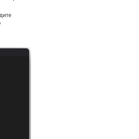
дите
у