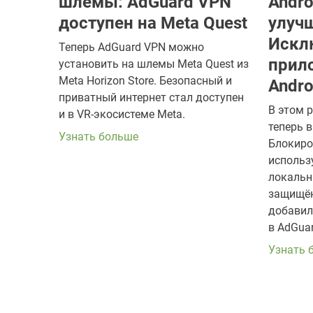
шлемы: AdGuard VPN
Andro
доступен на Meta Quest
улуч
Искл
Теперь AdGuard VPN можно
прил
установить на шлемы Meta Quest из
Meta Horizon Store. Безопасный и
Andro
приватный интернет стал доступен
В этом 
и в VR-экосистеме Meta.
теперь 
Узнать больше
Блокиро
использ
локальн
защищён
добавил
в AdGuar
Узнать 