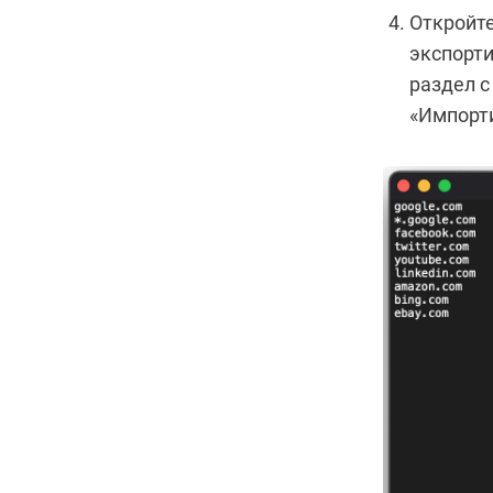
Откройте
экспорти
раздел с
«Импорти