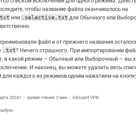
л со списком исключений для одного режима. Действ
роследите, чтобы название файла оканчивалось на
txt
или
.selective.txt
для Обычного или Выбор
тветственно.
переименовали файл и от прежнего названия осталос
е
.txt
? Ничего страшного. При импортировании фай
т, в какой режим — Обычный или Выборочный — вы х
сключения. И наконец, вы можете удалить весь спис
 для каждого из режимов одним нажатием на кнопк
рта 2024 г.
время чтения: 2 мин
AdGuard VPN
kaelyan