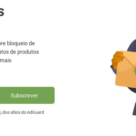
s
bre bloqueio de
ntos de produtos
 mais
Subscrever
s
dos sítios do AdGuard