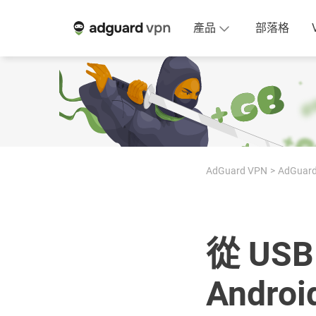
產品
部落格
AdGuard VPN
AdGuard
從 US
Androi