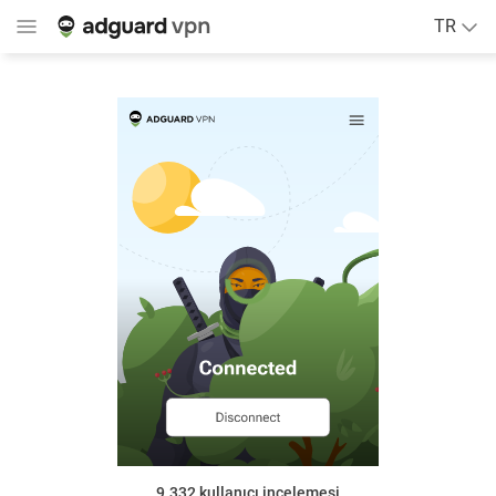
TR
9.332
kullanıcı incelemesi