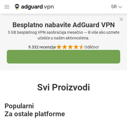
SR
Besplatno nabavite AdGuard VPN
3 GB besplatnog VPN saobraćaja mesečno — ili više ako uzmete
učešće u našim aktivnostima.
9.332
recenzije
Odlično!
Svi Proizvodi
Popularni
Za ostale platforme