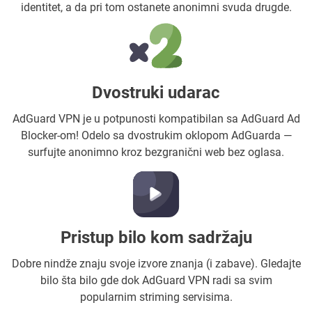
identitet, a da pri tom ostanete anonimni svuda drugde.
Dvostruki udarac
AdGuard VPN je u potpunosti kompatibilan sa AdGuard Ad
Blocker-om! Odelo sa dvostrukim oklopom AdGuarda —
surfujte anonimno kroz bezgranični web bez oglasa.
Pristup bilo kom sadržaju
Dobre nindže znaju svoje izvore znanja (i zabave). Gledajte
bilo šta bilo gde dok AdGuard VPN radi sa svim
popularnim striming servisima.