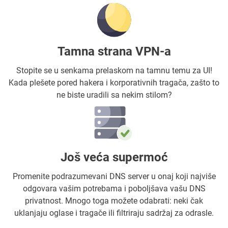
Tamna strana VPN-a
Stopite se u senkama prelaskom na tamnu temu za UI!
Kada plešete pored hakera i korporativnih tragača, zašto to
ne biste uradili sa nekim stilom?
Još veća supermoć
Promenite podrazumevani DNS server u onaj koji najviše
odgovara vašim potrebama i poboljšava vašu DNS
privatnost. Mnogo toga možete odabrati: neki čak
uklanjaju oglase i tragače ili filtriraju sadržaj za odrasle.