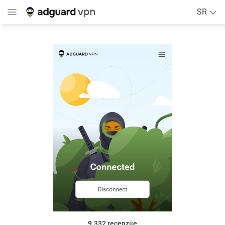
SR
9.332
recenzije