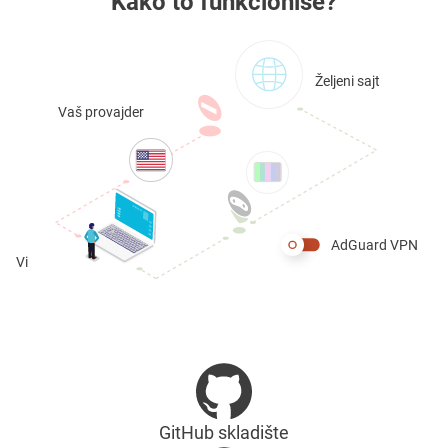
Kako to funkcioniše?
Željeni sajt
Vaš provajder
AdGuard VPN
Vi
GitHub skladište