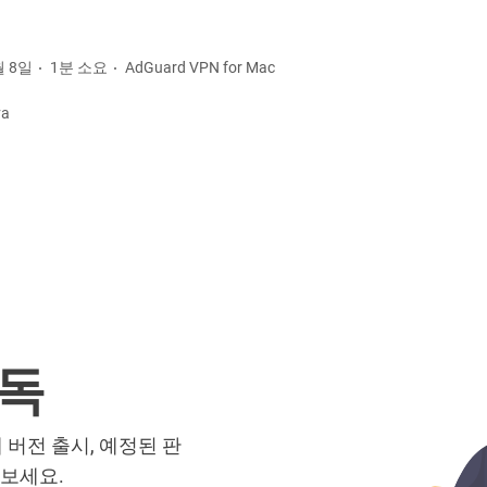
월 8일
1분 소요
AdGuard VPN for Mac
va
구독
새 버전 출시, 예정된 판
 보세요.