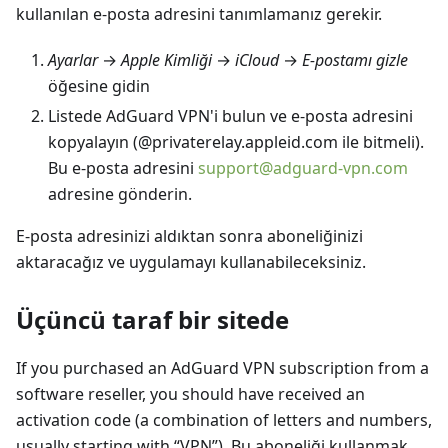
kullanılan e-posta adresini tanımlamanız gerekir.
Ayarlar
→
Apple Kimliği
→
iCloud
→
E-postamı gizle
öğesine gidin
Listede AdGuard VPN'i bulun ve e-posta adresini
kopyalayın (@privaterelay.appleid.com ile bitmeli).
Bu e-posta adresini
support@adguard-vpn.com
adresine gönderin.
E-posta adresinizi aldıktan sonra aboneliğinizi
aktaracağız ve uygulamayı kullanabileceksiniz.
Üçüncü taraf bir sitede
If you purchased an AdGuard VPN subscription from a
software reseller, you should have received an
activation code (a combination of letters and numbers,
usually starting with “VPN”). Bu aboneliği kullanmak