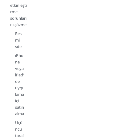
etkinleşti
rme
sorunları
nı çözme
Res
mi
site
iPho
ne
veya
iPad'
de
uygu
lama
içi
satın
alma
Üçü
ncü
taraf