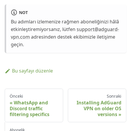
NOT
Bu adımları izlemenize rağmen aboneliğinizi hâlâ
etkinleştiremiyorsanız, lütfen
support@adguard-
vpn.com
adresinden destek ekibimizle iletişime
geçin.
Bu sayfayı düzenle
Önceki
Sonraki
WhatsApp and
Installing AdGuard
Discord traffic
VPN on older OS
filtering specifics
versions
Abonelik