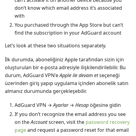
canʼt activate it on another device because you
donʼt know which email address itʼs associated
with
You purchased through the App Store but canʼt
find the subscription in your AdGuard account
Letʼs look at these two situations separately.
İlk durumda, aboneliğiniz Apple tarafından sizin için
oluşturulan bir e-posta adresiyle ilişkilendirilebilir. Bu
durum, AdGuard VPN'e
Apple ile devam et
seçeneği
üzerinden giriş yapıp uygulama içinden abonelik satın
almanız durumunda gerçekleşebilir.
AdGuard VPN →
Ayarlar
→
Hesap
öğesine gidin
If you donʼt recognize the email address you see
on the
Account
screen, visit the
password recovery
page
and request a password reset for that email