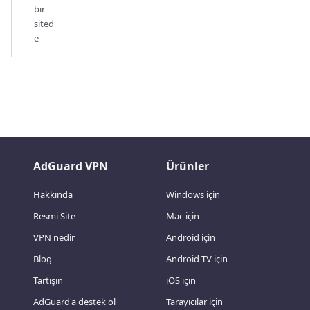
bir
sited
e
AdGuard VPN
Ürünler
Hakkında
Windows için
Resmi Site
Mac için
VPN nedir
Android için
Blog
Android TV için
Tartışın
iOS için
AdGuard'a destek ol
Tarayıcılar için