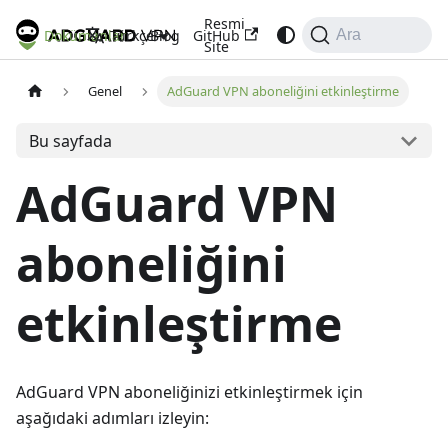
Resmi
Dokümanlar
Blog
GitHub
Türkçe
Ara
Site
Genel
AdGuard VPN aboneliğini etkinleştirme
Bu sayfada
AdGuard VPN
aboneliğini
etkinleştirme
AdGuard VPN aboneliğinizi etkinleştirmek için
aşağıdaki adımları izleyin: