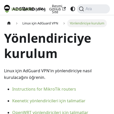
Resmi
Dokümanlar
Blog
GitHub
Türkçe
Ara
Site
Linux için AdGuard VPN
Yönlendiriciye kurulum
Yönlendiriciye
kurulum
Linux için AdGuard VPN'in yönlendiriciye nasıl
kurulacağını öğrenin.
Instructions for MikroTik routers
Keenetic yönlendiricileri için talimatlar
OpenWRT yönlendiricileri için talimatlar