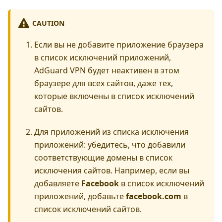
CAUTION
Если вы не добавите приложение браузера
в список исключений приложений,
AdGuard VPN будет неактивен в этом
браузере для всех сайтов, даже тех,
которые включены в список исключений
сайтов.
Для приложений из списка исключения
приложений: убедитесь, что добавили
соответствующие домены в список
исключения сайтов. Например, если вы
добавляете
Facebook
в список исключений
приложений, добавьте
facebook.com
в
список исключений сайтов.