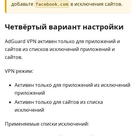
добавьте
в исключения сайтов.
facebook.com
Четвёртый вариант настройки
AdGuard VPN активен только для приложений и
сайтов из списков исключений приложений и
сайтов.
VPN режим:
Активен только для приложений из исключений
приложений
Активен только для сайтов из списка
исключений
Применяемые списки исключений: