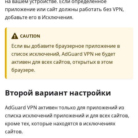
на вашем устройстве. Если определённое
приложение или сайт должны работать без VPN,
добавьте его в Исключения.
CAUTION
Если вы добавите браузерное приложение в
список исключений, AdGuard VPN не будет
активен для всех сайтов, открытых в этом
браузере.
Второй вариант настройки
AdGuard VPN активен только для приложений из
списка исключений приложений и для всех сайтов,
кроме тех, которые находятся в исключениях
сайтов.