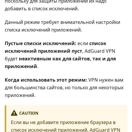
поскольку для защиты приложений их надо
добавить в список исключений.
Данный режим требует внимательной настройки
списка исключений приложений.
Пустые списки исключений:
если
список
исключений приложений пуст
, AdGuard VPN
будет
неактивным как для сайтов, так и для
приложений
.
Когда использовать этот режим:
VPN нужен вам
для большинства сайтов, но только для некоторых
приложений.
CAUTION
Если вы не добавите приложение браузера в
список исключений приложений, AdGuard VPN