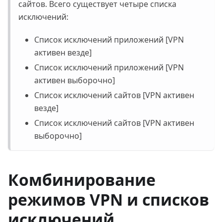
сайтов. Всего существует четыре списка
исключений:
Список исключений приложений [VPN
активен везде]
Список исключений приложений [VPN
активен выборочно]
Список исключений сайтов [VPN активен
везде]
Список исключений сайтов [VPN активен
выборочно]
Комбинирование
режимов VPN и списков
исключений