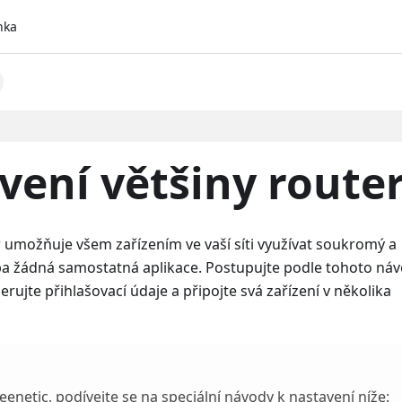
nka
vení většiny route
 umožňuje všem zařízením ve vaší síti využívat soukromý a
ba žádná samostatná aplikace. Postupujte podle tohoto ná
rujte přihlašovací údaje a připojte svá zařízení v několika
netic, podívejte se na speciální návody k nastavení níže: