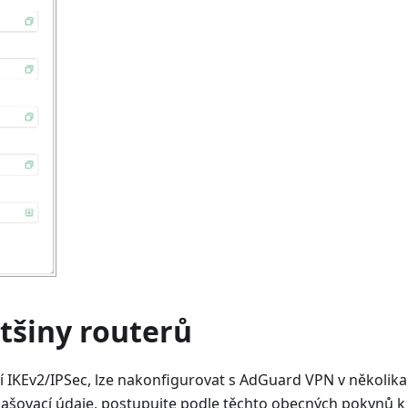
tšiny routerů
í IKEv2/IPSec, lze nakonfigurovat s AdGuard VPN v několik
hlašovací údaje, postupujte podle těchto obecných pokynů k