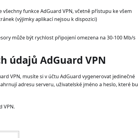
ne všechny funkce AdGuard VPN, včetně přístupu ke všem
nek (výjimky aplikací nejsou k dispozici)
sory může být rychlost připojení omezena na 30-100 Mb/s
ích údajů AdGuard VPN
uard VPN, musíte si v účtu AdGuard vygenerovat jedinečné
 zahrnují adresu serveru, uživatelské jméno a heslo, které b
d VPN.