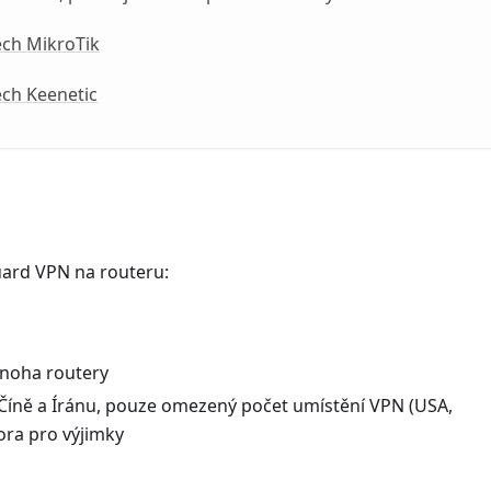
ech MikroTik
ech Keenetic
Guard VPN na routeru:
noha routery
 Číně a Íránu, pouze omezený počet umístění VPN (USA,
ora pro výjimky