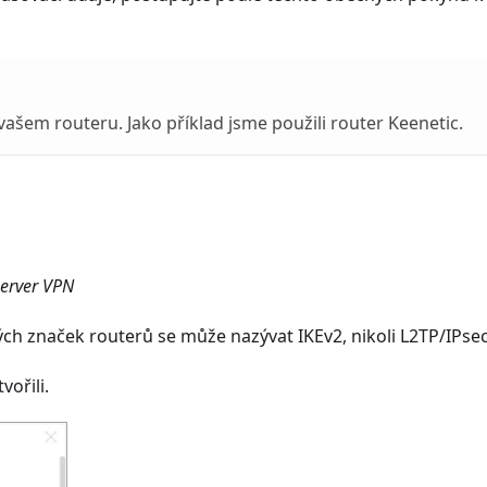
 vašem routeru. Jako příklad jsme použili router Keenetic.
server VPN
ých značek routerů se může nazývat IKEv2, nikoli L2TP/IPsec
vořili.