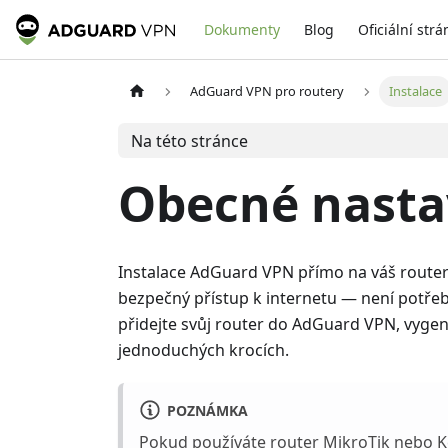
Dokumenty
Blog
Oficiální strá
AdGuard VPN pro routery
Instalace
Na této stránce
Obecné nasta
Instalace AdGuard VPN přímo na váš router
bezpečný přístup k internetu — není potře
přidejte svůj router do AdGuard VPN, vygene
jednoduchých krocích.
POZNÁMKA
Pokud používáte router MikroTik nebo Kee