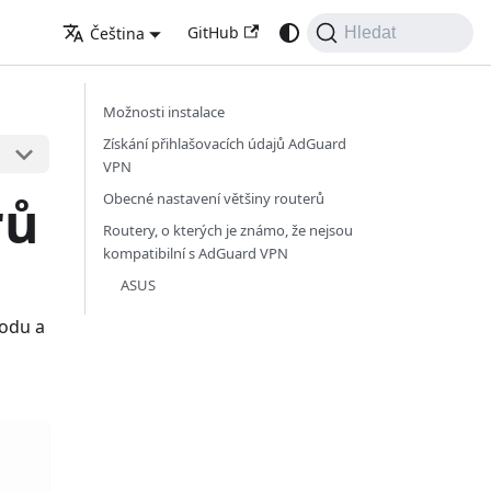
GitHub
Čeština
Hledat
Možnosti instalace
Získání přihlašovacích údajů AdGuard
VPN
rů
Obecné nastavení většiny routerů
Routery, o kterých je známo, že nejsou
kompatibilní s AdGuard VPN
ASUS
vodu a