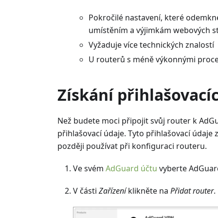
Pokročilé nastavení, které odemk
umístěním a výjimkám webových strá
Vyžaduje více technických znalostí
U routerů s méně výkonnými proce
Získání přihlašovac
Než budete moci připojit svůj router k AdG
přihlašovací údaje. Tyto přihlašovací údaje
později používat při konfiguraci routeru.
Ve svém
AdGuard účtu
vyberte AdGuar
V části
Zařízení
klikněte na
Přidat router
.