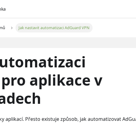
nka
émů
Jak nastavit automatizaci AdGuard VPN
automatizaci
pro aplikace v
Padech
 aplikací. Přesto existuje způsob, jak automatizovat AdGu