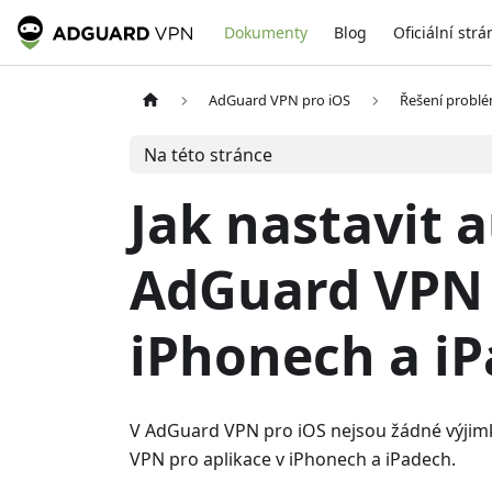
Dokumenty
Blog
Oficiální strá
AdGuard VPN pro iOS
Řešení probl
Na této stránce
Jak nastavit 
AdGuard VPN 
iPhonech a i
V AdGuard VPN pro iOS nejsou žádné výjimky
VPN pro aplikace v iPhonech a iPadech.