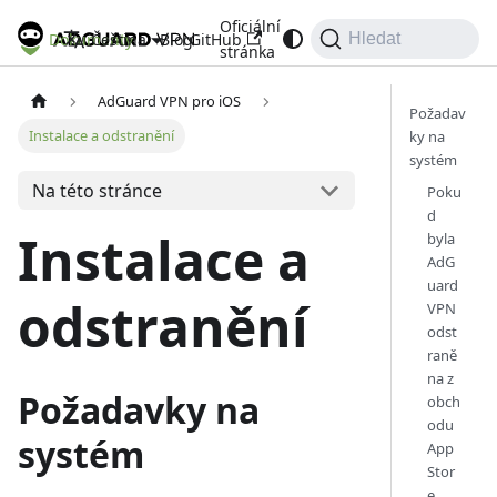
Oficiální
Dokumenty
Blog
GitHub
Čeština
Hledat
stránka
AdGuard VPN pro iOS
Požadav
Instalace a odstranění
ky na
systém
Na této stránce
Poku
d
Instalace a
byla
AdG
uard
odstranění
VPN
odst
raně
na z
Požadavky na
obch
odu
systém
App
Stor
e