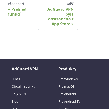
Předchozí
Další
Přehled
AdGuard VPN
funkcí
byla
odstraněna z
App Store
AdGuard VPN
Produkty
O nás
Pro Windows
Oficiální stránka
Pro macOS
Co je VPN
Pro Android
Blog
Pro Android TV