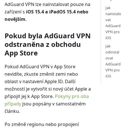
AdGuard VPN lze nainstalovat pouze na
Jak
zařízení s
iOS 15.4 a iPadOS 15.4 nebo
nainstalo
novějším
.
vat
AdGuard
VPN pro
Pokud byla AdGuard VPN
iOS
odstraněna z obchodu
Jak
App Store
odinstal
ovat
AdGuard
Pokud AdGuard VPN v App Store
VPN pro
nevidíte, zkuste změnit zemi nebo
iOS
oblast v nastavení Apple ID. Další
možností je vytvořit si nový účet Apple a
připojit jej k App Store.
Pokyny pro oba
případy
jsou popsány v samostatném
článku.
Po změně regionu nebo propojení